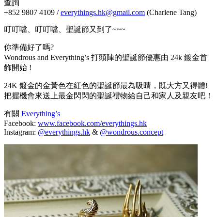
查詢
+852 9807 4109 /
everythings.hk@gmail.com
(Charlene Tang)
叮叮噹、叮叮噹、聖誕節又到了~~~
你準備好了嗎?
Wondrous and Everything’s 打頭陣的聖誕節優惠由 24k 鍍金首
飾開始 !
24K 鍍金的金黃色在紅色的聖誕節最為吸睛，既大方又得體!
把握機會來送上最金閃閃的聖誕禮物給自己和家人及親友吧！
有關
Everything’s
Facebook:
www.facebook.com/everythings.hk
Instagram:
@everythings.hk
&
@wondrous.concept