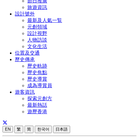
節日推廣
旅遊資訊
設計號外
最新及人氣一覧
元創領域
設計視野
人物訪談
文化生活
位置及交通
歷史傳承
歷史軌跡
歷史焦點
歷史導賞
成為導賞員
遊客資訊
探索元創方
最新熱話
遊歷香港
EN
繁
简
한국어
日本語