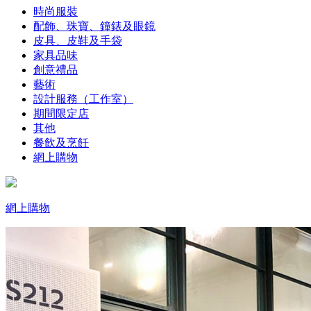
時尚服裝
配飾、珠寶、鐘錶及眼鏡
皮具、皮鞋及手袋
家具品味
創意禮品
藝術
設計服務（工作室）
期間限定店
其他
餐飲及烹飪
網上購物
網上購物