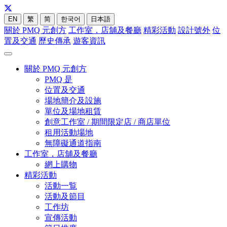
EN
繁
简
한국어
日本語
關於 PMQ 元創方
工作室，店舖及餐廳
精彩活動
設計號外
位
置及交通
歷史傳承
遊客資訊
關於 PMQ 元創方
PMQ 是
位置及交通
場地簡介及設施
單位及場地租賃
創意工作室 / 期間限定店 / 商店單位
租用活動場地
無障礙通道指南
工作室，店舖及餐廳
網上購物
精彩活動
活動一覧
活動及節目
工作坊
宣傳活動