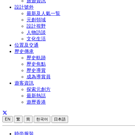
旅遊資訊
設計號外
最新及人氣一覧
元創領域
設計視野
人物訪談
文化生活
位置及交通
歷史傳承
歷史軌跡
歷史焦點
歷史導賞
成為導賞員
遊客資訊
探索元創方
最新熱話
遊歷香港
EN
繁
简
한국어
日本語
時尚服裝