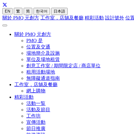
EN
繁
简
한국어
日本語
關於 PMQ 元創方
工作室，店舖及餐廳
精彩活動
設計號外
位
關於 PMQ 元創方
PMQ 是
位置及交通
場地簡介及設施
單位及場地租賃
創意工作室 / 期間限定店 / 商店單位
租用活動場地
無障礙通道指南
工作室，店舖及餐廳
網上購物
精彩活動
活動一覧
活動及節目
工作坊
宣傳活動
節日推廣