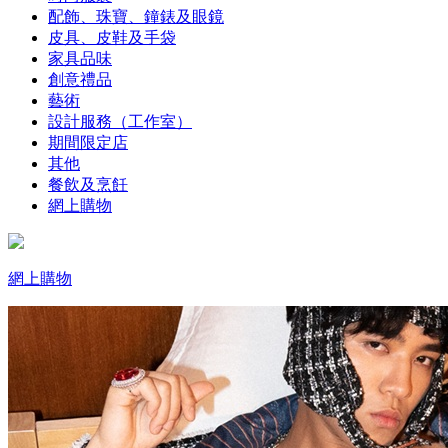
配飾、珠寶、鐘錶及眼鏡
皮具、皮鞋及手袋
家具品味
創意禮品
藝術
設計服務（工作室）
期間限定店
其他
餐飲及烹飪
網上購物
網上購物