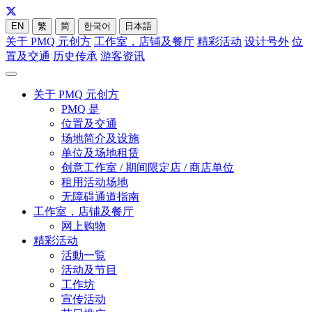
EN
繁
简
한국어
日本語
关于 PMQ 元创方
工作室，店铺及餐厅
精彩活动
设计号外
位
置及交通
历史传承
游客资讯
关于 PMQ 元创方
PMQ 是
位置及交通
场地简介及设施
单位及场地租赁
创意工作室 / 期间限定店 / 商店单位
租用活动场地
无障碍通道指南
工作室，店铺及餐厅
网上购物
精彩活动
活動一覧
活动及节目
工作坊
宣传活动