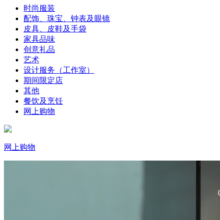
时尚服装
配饰、珠宝、钟表及眼镜
皮具、皮鞋及手袋
家具品味
创意礼品
艺术
设计服务（工作室）
期间限定店
其他
餐饮及烹饪
网上购物
网上购物