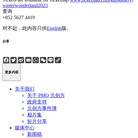
winterwonderland2023
查询
+852 5627 4419
对不起，此内容只供
English
版。
分享
Facebook
Twitter
Sina
Email
WhatsApp
WeChat
Line
Copy
Weibo
Link
更多内容
关于我们
关于 PMQ 元创方
政府支持
元创方事件簿
相片集
短片分享
媒体中心
新闻稿