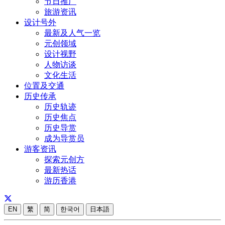
节日推广
旅游资讯
设计号外
最新及人气一览
元创领域
设计视野
人物访谈
文化生活
位置及交通
历史传承
历史轨迹
历史焦点
历史导赏
成为导赏员
游客资讯
探索元创方
最新热话
游历香港
EN
繁
简
한국어
日本語