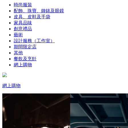
時尚服裝
配飾、珠寶、鐘錶及眼鏡
皮具、皮鞋及手袋
家具品味
創意禮品
藝術
設計服務（工作室）
期間限定店
其他
餐飲及烹飪
網上購物
網上購物