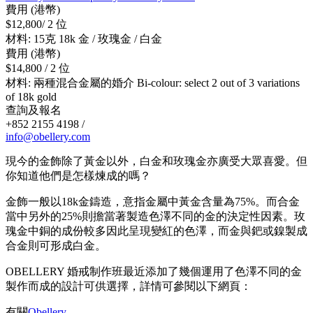
費用 (港幣)
$12,800/ 2 位
材料: 15克 18k 金 / 玫瑰金 / 白金
費用 (港幣)
$14,800 / 2 位
材料: 兩種混合金屬的婚介 Bi-colour: select 2 out of 3 variations
of 18k gold
查詢及報名
+852 2155 4198 /
info@obellery.com
現今的金飾除了黃金以外，白金和玫瑰金亦廣受大眾喜愛。但
你知道他們是怎樣煉成的嗎？
金飾一般以18k金鑄造，意指金屬中黃金含量為75%。而合金
當中另外的25%則擔當著製造色澤不同的金的決定性因素。玫
瑰金中銅的成份較多因此呈現變紅的色澤，而金與鈀或鎳製成
合金則可形成白金。
OBELLERY 婚戒制作班最近添加了幾個運用了色澤不同的金
製作而成的設計可供選擇，詳情可參閱以下網頁：
有關
Obellery