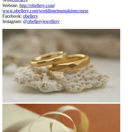
Website:
http://obellery.com
/
www.obellery.com/weddingringmakingcourse
Facebook:
obellery
Instagram:
@obelleryjewellery