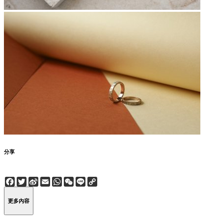
分享
Facebook
Twitter
Sina
Email
WhatsApp
WeChat
Line
Copy
Weibo
Link
更多內容