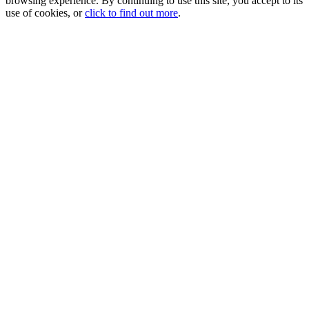
browsing experience. By continuing to use this site, you accept to its
use of cookies, or
click to find out more
.