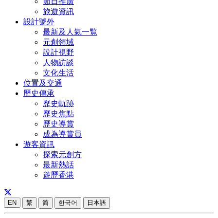
節日推廣
旅遊資訊
設計號外
最新及人氣一覧
元創領域
設計視野
人物訪談
文化生活
位置及交通
歷史傳承
歷史軌跡
歷史焦點
歷史導賞
成為導賞員
遊客資訊
探索元創方
最新熱話
遊歷香港
EN
繁
简
한국어
日本語