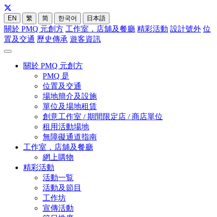
EN
繁
简
한국어
日本語
關於 PMQ 元創方
工作室，店舖及餐廳
精彩活動
設計號外
位
置及交通
歷史傳承
遊客資訊
關於 PMQ 元創方
PMQ 是
位置及交通
場地簡介及設施
單位及場地租賃
創意工作室 / 期間限定店 / 商店單位
租用活動場地
無障礙通道指南
工作室，店舖及餐廳
網上購物
精彩活動
活動一覧
活動及節目
工作坊
宣傳活動