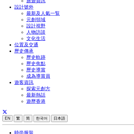
旅遊資訊
設計號外
最新及人氣一覧
元創領域
設計視野
人物訪談
文化生活
位置及交通
歷史傳承
歷史軌跡
歷史焦點
歷史導賞
成為導賞員
遊客資訊
探索元創方
最新熱話
遊歷香港
EN
繁
简
한국어
日本語
時尚服裝