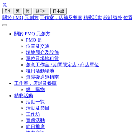
EN
繁
简
한국어
日本語
關於 PMQ 元創方
工作室，店舖及餐廳
精彩活動
設計號外
位
關於 PMQ 元創方
PMQ 是
位置及交通
場地簡介及設施
單位及場地租賃
創意工作室 / 期間限定店 / 商店單位
租用活動場地
無障礙通道指南
工作室，店舖及餐廳
網上購物
精彩活動
活動一覧
活動及節目
工作坊
宣傳活動
節日推廣