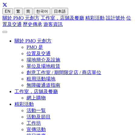
EN
繁
简
한국어
日本語
關於 PMQ 元創方
工作室，店舖及餐廳
精彩活動
設計號外
位
置及交通
歷史傳承
遊客資訊
關於 PMQ 元創方
PMQ 是
位置及交通
場地簡介及設施
單位及場地租賃
創意工作室 / 期間限定店 / 商店單位
租用活動場地
無障礙通道指南
工作室，店舖及餐廳
網上購物
精彩活動
活動一覧
活動及節目
工作坊
宣傳活動