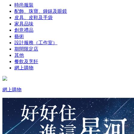
時尚服裝
配飾、珠寶、鐘錶及眼鏡
皮具、皮鞋及手袋
家具品味
創意禮品
藝術
設計服務（工作室）
期間限定店
其他
餐飲及烹飪
網上購物
網上購物