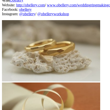
有關
Obellery
Website:
http://obellery.com
/
www.obellery.com/weddingringmakingc
Facebook:
obellery
Instagram:
@obellery
/
@obelleryworkshop