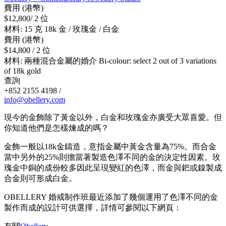
費用 (港幣)
$12,800/ 2 位
材料: 15 克 18k 金 / 玫瑰金 / 白金
費用 (港幣)
$14,800 / 2 位
材料: 兩種混合金屬的婚介 Bi-colour: select 2 out of 3 variations
of 18k gold
查詢
+852 2155 4198 /
info@obellery.com
現今的金飾除了黃金以外，白金和玫瑰金亦廣受大眾喜愛。但
你知道他們是怎樣煉成的嗎？
金飾一般以18k金鑄造，意指金屬中黃金含量為75%。而合金
當中另外的25%則擔當著製造色澤不同的金的決定性因素。玫
瑰金中銅的成份較多因此呈現變紅的色澤，而金與鈀或鎳製成
合金則可形成白金。
OBELLERY 婚戒制作班最近添加了幾個運用了色澤不同的金
製作而成的設計可供選擇，詳情可參閱以下網頁：