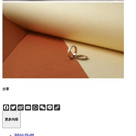
分享
Facebook
Twitter
Sina
Email
WhatsApp
WeChat
Line
Copy
Weibo
Link
更多內容
關於我們