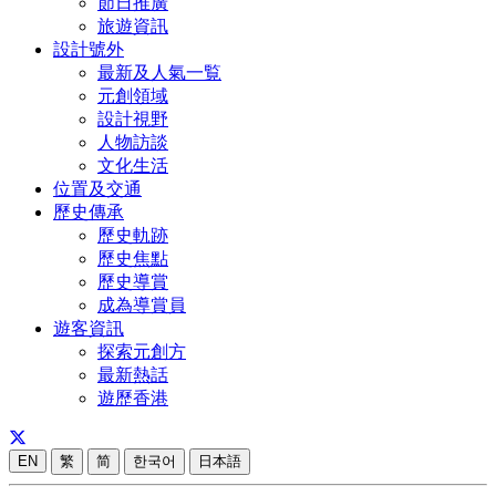
節日推廣
旅遊資訊
設計號外
最新及人氣一覧
元創領域
設計視野
人物訪談
文化生活
位置及交通
歷史傳承
歷史軌跡
歷史焦點
歷史導賞
成為導賞員
遊客資訊
探索元創方
最新熱話
遊歷香港
EN
繁
简
한국어
日本語