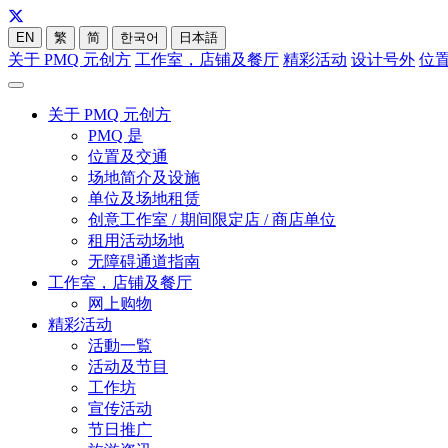
EN
繁
简
한국어
日本語
关于 PMQ 元创方
工作室，店铺及餐厅
精彩活动
设计号外
位
关于 PMQ 元创方
PMQ 是
位置及交通
场地简介及设施
单位及场地租赁
创意工作室 / 期间限定店 / 商店单位
租用活动场地
无障碍通道指南
工作室，店铺及餐厅
网上购物
精彩活动
活動一覧
活动及节目
工作坊
宣传活动
节日推广