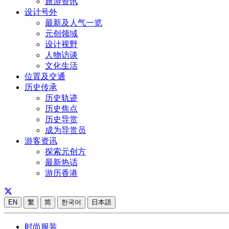
旅游资讯
设计号外
最新及人气一览
元创领域
设计视野
人物访谈
文化生活
位置及交通
历史传承
历史轨迹
历史焦点
历史导赏
成为导赏员
游客资讯
探索元创方
最新热话
游历香港
EN
繁
简
한국어
日本語
时尚服装