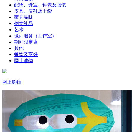
配饰、珠宝、钟表及眼镜
皮具、皮鞋及手袋
家具品味
创意礼品
艺术
设计服务（工作室）
期间限定店
其他
餐饮及烹饪
网上购物
网上购物