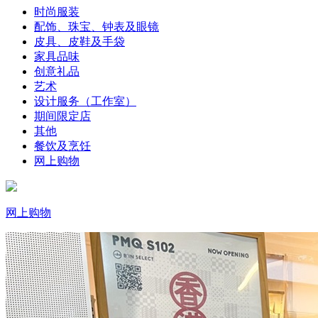
时尚服装
配饰、珠宝、钟表及眼镜
皮具、皮鞋及手袋
家具品味
创意礼品
艺术
设计服务（工作室）
期间限定店
其他
餐饮及烹饪
网上购物
网上购物