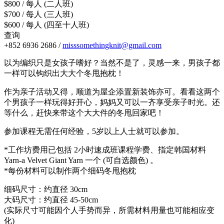
$800 / 每人 (二人班)
$700 / 每人 (三人班)
$600 / 每人 (四至十人班)
查询
+852 6936 2686 /
misssomethingknit@gmail.com
以为编织只是女孩子嗜好？当然不是了，灵感一来，男孩子都
一样可以钩织出大大个冬甩抱枕！
作为亲子活动又得，顺道为屋企添置新装饰亦可。看看这两个
个男孩子一样玩得好开心，妈妈又可以一齐享受亲子时光。还
等什么，赶快来带这个大大件的冬甩回家吧！
参加课程无需任何经验，5岁以上人士就可以参加。
*工作坊费用已包括 2小时速成班课程学费、指定韩国材料
Yarn-a Velvet Giant Yarn 一个 (可自选颜色) 。
*每份材料可以制作两个细码冬甩抱枕
细码尺寸：约直径 30cm
大码尺寸：约直径 45-50cm
(实际尺寸可能因个人手势而异，所需材料用量也可能相应变
化)