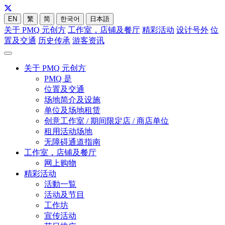
EN
繁
简
한국어
日本語
关于 PMQ 元创方
工作室，店铺及餐厅
精彩活动
设计号外
位
置及交通
历史传承
游客资讯
关于 PMQ 元创方
PMQ 是
位置及交通
场地简介及设施
单位及场地租赁
创意工作室 / 期间限定店 / 商店单位
租用活动场地
无障碍通道指南
工作室，店铺及餐厅
网上购物
精彩活动
活動一覧
活动及节目
工作坊
宣传活动