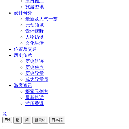
节日推广
旅游资讯
设计号外
最新及人气一览
元创领域
设计视野
人物访谈
文化生活
位置及交通
历史传承
历史轨迹
历史焦点
历史导赏
成为导赏员
游客资讯
探索元创方
最新热话
游历香港
EN
繁
简
한국어
日本語