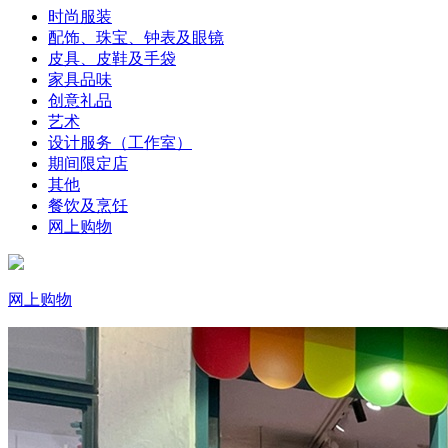
时尚服装
配饰、珠宝、钟表及眼镜
皮具、皮鞋及手袋
家具品味
创意礼品
艺术
设计服务（工作室）
期间限定店
其他
餐饮及烹饪
网上购物
网上购物