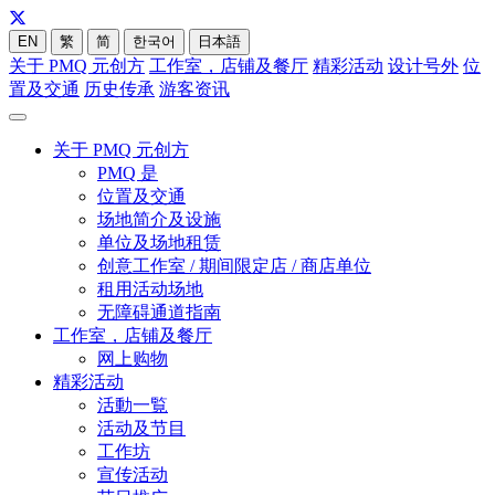
EN
繁
简
한국어
日本語
关于 PMQ 元创方
工作室，店铺及餐厅
精彩活动
设计号外
位
置及交通
历史传承
游客资讯
关于 PMQ 元创方
PMQ 是
位置及交通
场地简介及设施
单位及场地租赁
创意工作室 / 期间限定店 / 商店单位
租用活动场地
无障碍通道指南
工作室，店铺及餐厅
网上购物
精彩活动
活動一覧
活动及节目
工作坊
宣传活动