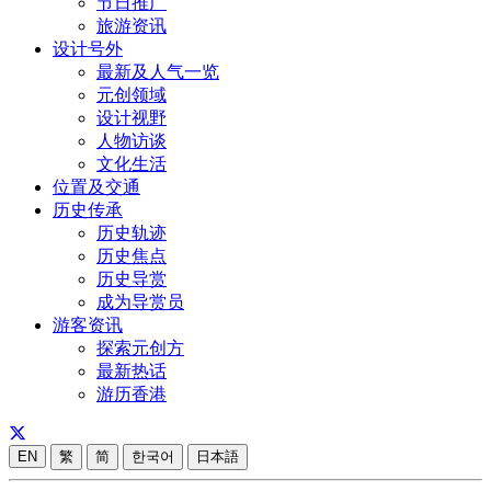
节日推广
旅游资讯
设计号外
最新及人气一览
元创领域
设计视野
人物访谈
文化生活
位置及交通
历史传承
历史轨迹
历史焦点
历史导赏
成为导赏员
游客资讯
探索元创方
最新热话
游历香港
EN
繁
简
한국어
日本語