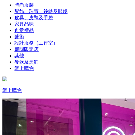
時尚服裝
配飾、珠寶、鐘錶及眼鏡
皮具、皮鞋及手袋
家具品味
創意禮品
藝術
設計服務（工作室）
期間限定店
其他
餐飲及烹飪
網上購物
網上購物