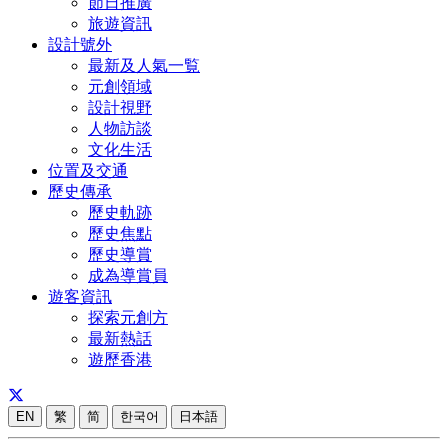
節日推廣
旅遊資訊
設計號外
最新及人氣一覧
元創領域
設計視野
人物訪談
文化生活
位置及交通
歷史傳承
歷史軌跡
歷史焦點
歷史導賞
成為導賞員
遊客資訊
探索元創方
最新熱話
遊歷香港
EN
繁
简
한국어
日本語