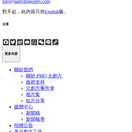
info@lamydragonfly.com
對不起，此內容只供
English
版。
分享
Facebook
Twitter
Sina
Email
WhatsApp
WeChat
Line
Copy
Weibo
Link
更多內容
關於我們
關於 PMQ 元創方
政府支持
元創方事件簿
相片集
短片分享
媒體中心
新聞稿
新聞報導
招標公告
為元創方工作