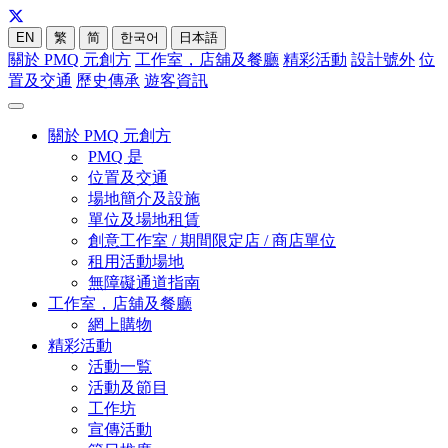
EN
繁
简
한국어
日本語
關於 PMQ 元創方
工作室，店舖及餐廳
精彩活動
設計號外
位
置及交通
歷史傳承
遊客資訊
關於 PMQ 元創方
PMQ 是
位置及交通
場地簡介及設施
單位及場地租賃
創意工作室 / 期間限定店 / 商店單位
租用活動場地
無障礙通道指南
工作室，店舖及餐廳
網上購物
精彩活動
活動一覧
活動及節目
工作坊
宣傳活動