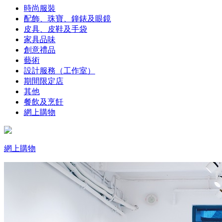
時尚服裝
配飾、珠寶、鐘錶及眼鏡
皮具、皮鞋及手袋
家具品味
創意禮品
藝術
設計服務（工作室）
期間限定店
其他
餐飲及烹飪
網上購物
網上購物