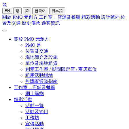
EN
繁
简
한국어
日本語
關於 PMQ 元創方
工作室，店舖及餐廳
精彩活動
設計號外
位
置及交通
歷史傳承
遊客資訊
關於 PMQ 元創方
PMQ 是
位置及交通
場地簡介及設施
單位及場地租賃
創意工作室 / 期間限定店 / 商店單位
租用活動場地
無障礙通道指南
工作室，店舖及餐廳
網上購物
精彩活動
活動一覧
活動及節目
工作坊
宣傳活動