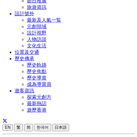
節日推廣
旅遊資訊
設計號外
最新及人氣一覧
元創領域
設計視野
人物訪談
文化生活
位置及交通
歷史傳承
歷史軌跡
歷史焦點
歷史導賞
成為導賞員
遊客資訊
探索元創方
最新熱話
遊歷香港
EN
繁
简
한국어
日本語