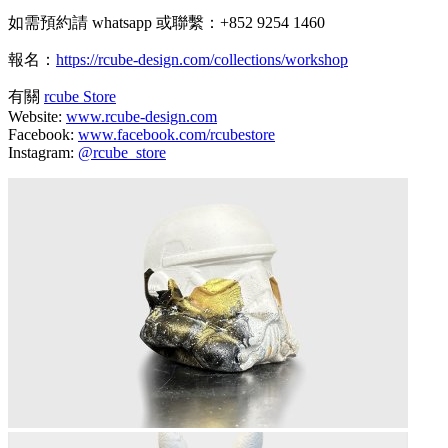
如需預約請 whatsapp 或聯繫：+852 9254 1460
報名：
https://rcube-design.com/collections/workshop
有關
rcube Store
Website:
www.rcube-design.com
Facebook:
www.facebook.com/rcubestore
Instagram:
@rcube_store