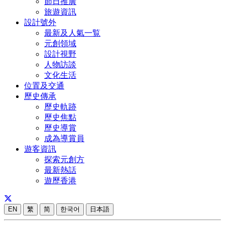
節日推廣
旅遊資訊
設計號外
最新及人氣一覧
元創領域
設計視野
人物訪談
文化生活
位置及交通
歷史傳承
歷史軌跡
歷史焦點
歷史導賞
成為導賞員
遊客資訊
探索元創方
最新熱話
遊歷香港
EN
繁
简
한국어
日本語