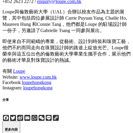
+852 2623 2272 /
enquiry@loupe.com.hk
Loupe與倫敦藝術大學（UAL）合辦以校友作品為主題的展
覽，其中包括四位參展設計師 Carrie Puyuan Yang, Chailie Ho,
Maureen Hung 和Connie Tang，他們都是Loupe 的駐場設計師
一份子，另邀請了Gabrielle Tsang 一同參與展出。
即使來自不同範疇的專業，從藝術、設計到時裝和珠寶工藝，
他們不約而同走向在珠寶設計師的路途上綻放光芒。Loupe很
榮幸與這五位出色的倫敦藝術大學畢業生攜手合作，展示他們
的藝術才華及對珠寶設計的熱誠。
有關
Loupe
Website:
www.loupe.com.hk
Facebook
loupehongkong
Instagram:
loupehongkong
分享
Facebook
Twitter
Sina
Email
WhatsApp
WeChat
Line
Copy
Weibo
Link
更多內容