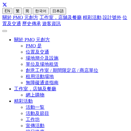
EN
繁
简
한국어
日本語
關於 PMQ 元創方
工作室，店舖及餐廳
精彩活動
設計號外
位
置及交通
歷史傳承
遊客資訊
關於 PMQ 元創方
PMQ 是
位置及交通
場地簡介及設施
單位及場地租賃
創意工作室 / 期間限定店 / 商店單位
租用活動場地
無障礙通道指南
工作室，店舖及餐廳
網上購物
精彩活動
活動一覧
活動及節目
工作坊
宣傳活動