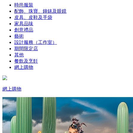
時尚服裝
配飾、珠寶、鐘錶及眼鏡
皮具、皮鞋及手袋
家具品味
創意禮品
藝術
設計服務（工作室）
期間限定店
其他
餐飲及烹飪
網上購物
網上購物