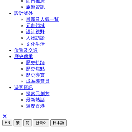
節日推廣
旅遊資訊
設計號外
最新及人氣一覧
元創領域
設計視野
人物訪談
文化生活
位置及交通
歷史傳承
歷史軌跡
歷史焦點
歷史導賞
成為導賞員
遊客資訊
探索元創方
最新熱話
遊歷香港
EN
繁
简
한국어
日本語