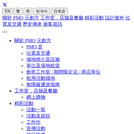
EN
繁
简
한국어
日本語
關於 PMQ 元創方
工作室，店舖及餐廳
精彩活動
設計號外
位
置及交通
歷史傳承
遊客資訊
關於 PMQ 元創方
PMQ 是
位置及交通
場地簡介及設施
單位及場地租賃
創意工作室 / 期間限定店 / 商店單位
租用活動場地
無障礙通道指南
工作室，店舖及餐廳
網上購物
精彩活動
活動一覧
活動及節目
工作坊
宣傳活動