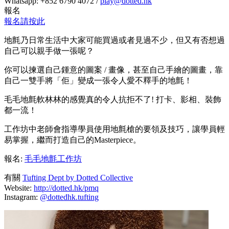
Whatsapp: +852 6790 4072 /
play@dotted.hk
報名
報名請按此
地氈乃日常生活中大家可能買過或者見過不少，但又有否想過
自己可以親手做一張呢？
你可以揀選自己鍾意的圖案 / 畫像，甚至自己手繪的圖畫，靠
自己一雙手將「佢」變成一張令人愛不釋手的地氈！
毛毛地氈軟林林的感覺真的令人抗拒不了! 打卡、影相、裝飾
都一流！
工作坊中老師會指導學員使用地氈槍的要領及技巧，讓學員輕
易掌握，繼而打造自己的Masterpiece。
報名:
毛毛地氈工作坊
有關
Tufting Dept by Dotted Collective
Website:
http://dotted.hk/pmq
Instagram:
@dottedhk.tufting