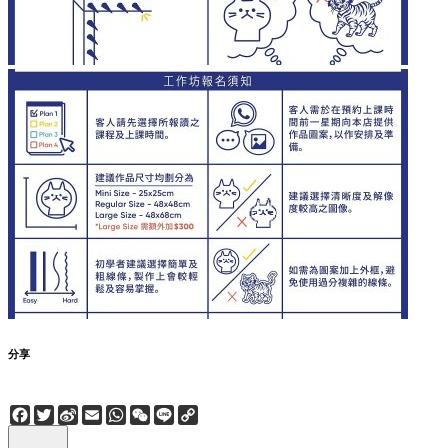
分享
Facebook
Twitter
Sina
Email
WhatsApp
WeChat
Line
Copy
Weibo
Link