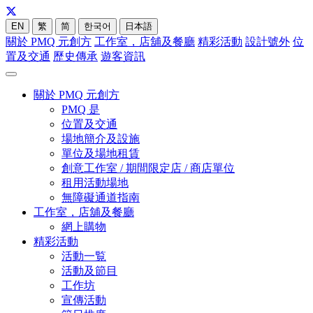
EN
繁
简
한국어
日本語
關於 PMQ 元創方
工作室，店舖及餐廳
精彩活動
設計號外
位
置及交通
歷史傳承
遊客資訊
關於 PMQ 元創方
PMQ 是
位置及交通
場地簡介及設施
單位及場地租賃
創意工作室 / 期間限定店 / 商店單位
租用活動場地
無障礙通道指南
工作室，店舖及餐廳
網上購物
精彩活動
活動一覧
活動及節目
工作坊
宣傳活動