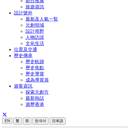
節日推廣
旅遊資訊
設計號外
最新及人氣一覧
元創領域
設計視野
人物訪談
文化生活
位置及交通
歷史傳承
歷史軌跡
歷史焦點
歷史導賞
成為導賞員
遊客資訊
探索元創方
最新熱話
遊歷香港
EN
繁
简
한국어
日本語