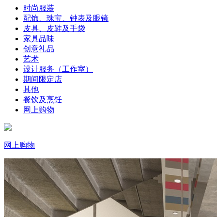
时尚服装
配饰、珠宝、钟表及眼镜
皮具、皮鞋及手袋
家具品味
创意礼品
艺术
设计服务（工作室）
期间限定店
其他
餐饮及烹饪
网上购物
网上购物