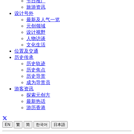
节日推广
旅游资讯
设计号外
最新及人气一览
元创领域
设计视野
人物访谈
文化生活
位置及交通
历史传承
历史轨迹
历史焦点
历史导赏
成为导赏员
游客资讯
探索元创方
最新热话
游历香港
EN
繁
简
한국어
日本語