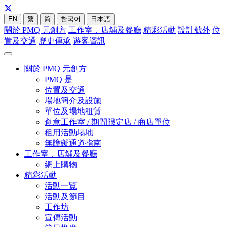
EN
繁
简
한국어
日本語
關於 PMQ 元創方
工作室，店舖及餐廳
精彩活動
設計號外
位
置及交通
歷史傳承
遊客資訊
關於 PMQ 元創方
PMQ 是
位置及交通
場地簡介及設施
單位及場地租賃
創意工作室 / 期間限定店 / 商店單位
租用活動場地
無障礙通道指南
工作室，店舖及餐廳
網上購物
精彩活動
活動一覧
活動及節目
工作坊
宣傳活動