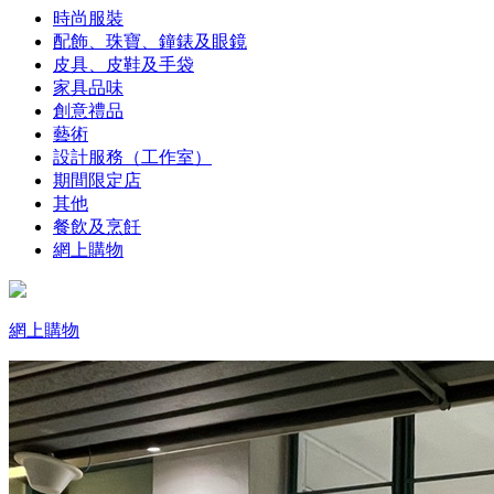
時尚服裝
配飾、珠寶、鐘錶及眼鏡
皮具、皮鞋及手袋
家具品味
創意禮品
藝術
設計服務（工作室）
期間限定店
其他
餐飲及烹飪
網上購物
網上購物