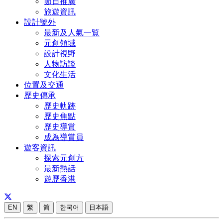
節日推廣
旅遊資訊
設計號外
最新及人氣一覧
元創領域
設計視野
人物訪談
文化生活
位置及交通
歷史傳承
歷史軌跡
歷史焦點
歷史導賞
成為導賞員
遊客資訊
探索元創方
最新熱話
遊歷香港
EN
繁
简
한국어
日本語