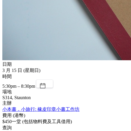
日期
3 月 15 日 (星期日)
時間
5:30pm – 8:30pm
場地
S314, Staunton
主辦
小本書．小旅行: 橡皮印章小書工作坊
費用 (港幣)
$450一堂 (包括物料費及工具借用)
查詢