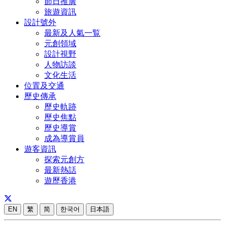
節日推廣
旅遊資訊
設計號外
最新及人氣一覧
元創領域
設計視野
人物訪談
文化生活
位置及交通
歷史傳承
歷史軌跡
歷史焦點
歷史導賞
成為導賞員
遊客資訊
探索元創方
最新熱話
遊歷香港
EN
繁
简
한국어
日本語