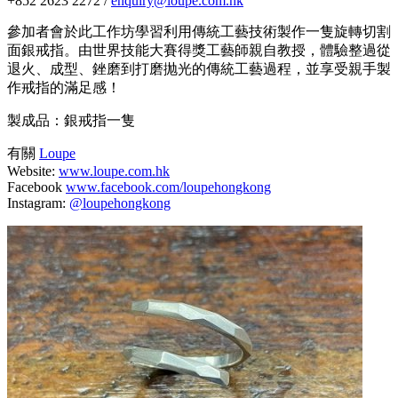
+852 2623 2272 /
enquiry@loupe.com.hk
參加者會於此工作坊學習利用傳統工藝技術製作一隻旋轉切割
面銀戒指。由世界技能大賽得獎工藝師親自教授，體驗整過從
退火、成型、銼磨到打磨抛光的傳統工藝過程，並享受親手製
作戒指的滿足感！
製成品：銀戒指一隻
有關
Loupe
Website:
www.loupe.com.hk
Facebook
www.facebook.com/loupehongkong
Instagram:
@loupehongkong