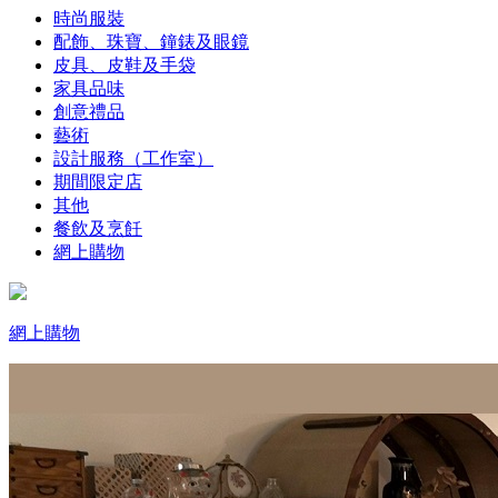
時尚服裝
配飾、珠寶、鐘錶及眼鏡
皮具、皮鞋及手袋
家具品味
創意禮品
藝術
設計服務（工作室）
期間限定店
其他
餐飲及烹飪
網上購物
網上購物