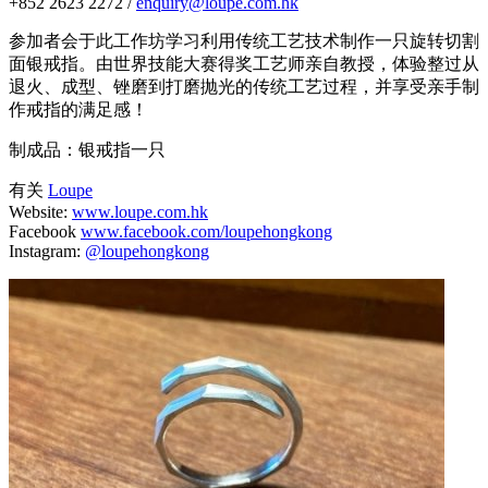
+852 2623 2272 /
enquiry@loupe.com.hk
参加者会于此工作坊学习利用传统工艺技术制作一只旋转切割
面银戒指。由世界技能大赛得奖工艺师亲自教授，体验整过从
退火、成型、锉磨到打磨抛光的传统工艺过程，并享受亲手制
作戒指的满足感！
制成品：银戒指一只
有关
Loupe
Website:
www.loupe.com.hk
Facebook
www.facebook.com/loupehongkong
Instagram:
@loupehongkong