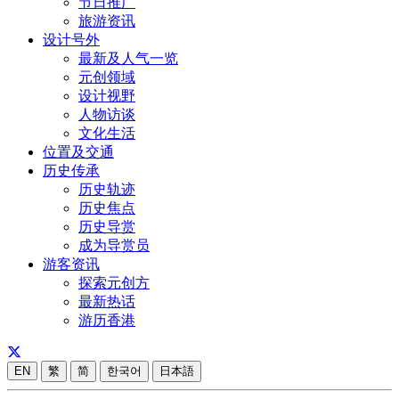
节日推广
旅游资讯
设计号外
最新及人气一览
元创领域
设计视野
人物访谈
文化生活
位置及交通
历史传承
历史轨迹
历史焦点
历史导赏
成为导赏员
游客资讯
探索元创方
最新热话
游历香港
EN
繁
简
한국어
日本語