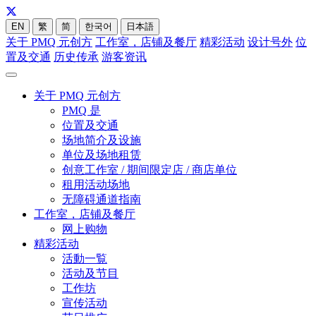
EN
繁
简
한국어
日本語
关于 PMQ 元创方
工作室，店铺及餐厅
精彩活动
设计号外
位
置及交通
历史传承
游客资讯
关于 PMQ 元创方
PMQ 是
位置及交通
场地简介及设施
单位及场地租赁
创意工作室 / 期间限定店 / 商店单位
租用活动场地
无障碍通道指南
工作室，店铺及餐厅
网上购物
精彩活动
活動一覧
活动及节目
工作坊
宣传活动