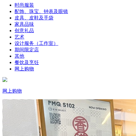
时尚服装
配饰、珠宝、钟表及眼镜
皮具、皮鞋及手袋
家具品味
创意礼品
艺术
设计服务（工作室）
期间限定店
其他
餐饮及烹饪
网上购物
网上购物