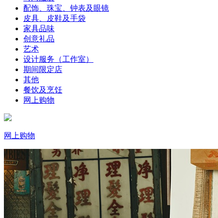
配饰、珠宝、钟表及眼镜
皮具、皮鞋及手袋
家具品味
创意礼品
艺术
设计服务（工作室）
期间限定店
其他
餐饮及烹饪
网上购物
网上购物