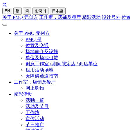
EN
繁
简
한국어
日本語
关于 PMQ 元创方
工作室，店铺及餐厅
精彩活动
设计号外
位
关于 PMQ 元创方
PMQ 是
位置及交通
场地简介及设施
单位及场地租赁
创意工作室 / 期间限定店 / 商店单位
租用活动场地
无障碍通道指南
工作室，店铺及餐厅
网上购物
精彩活动
活動一覧
活动及节目
工作坊
宣传活动
节日推广