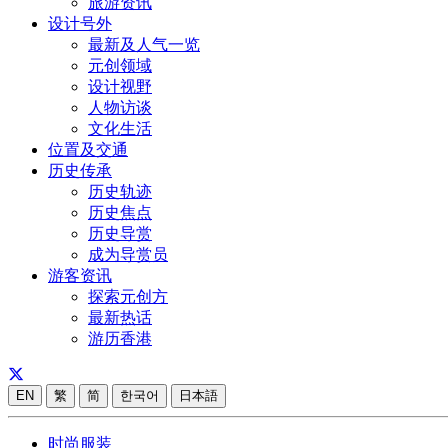
旅游资讯
设计号外
最新及人气一览
元创领域
设计视野
人物访谈
文化生活
位置及交通
历史传承
历史轨迹
历史焦点
历史导赏
成为导赏员
游客资讯
探索元创方
最新热话
游历香港
EN
繁
简
한국어
日本語
时尚服装