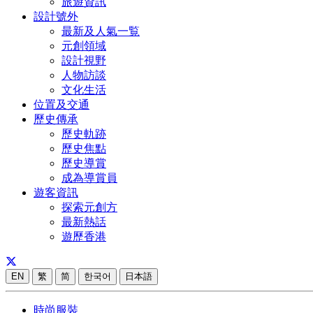
旅遊資訊
設計號外
最新及人氣一覧
元創領域
設計視野
人物訪談
文化生活
位置及交通
歷史傳承
歷史軌跡
歷史焦點
歷史導賞
成為導賞員
遊客資訊
探索元創方
最新熱話
遊歷香港
EN
繁
简
한국어
日本語
時尚服裝