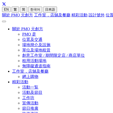
EN
繁
简
한국어
日本語
關於 PMQ 元創方
工作室，店舖及餐廳
精彩活動
設計號外
位
關於 PMQ 元創方
PMQ 是
位置及交通
場地簡介及設施
單位及場地租賃
創意工作室 / 期間限定店 / 商店單位
租用活動場地
無障礙通道指南
工作室，店舖及餐廳
網上購物
精彩活動
活動一覧
活動及節目
工作坊
宣傳活動
節日推廣