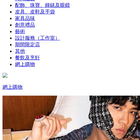
配飾、珠寶、鐘錶及眼鏡
皮具、皮鞋及手袋
家具品味
創意禮品
藝術
設計服務（工作室）
期間限定店
其他
餐飲及烹飪
網上購物
網上購物