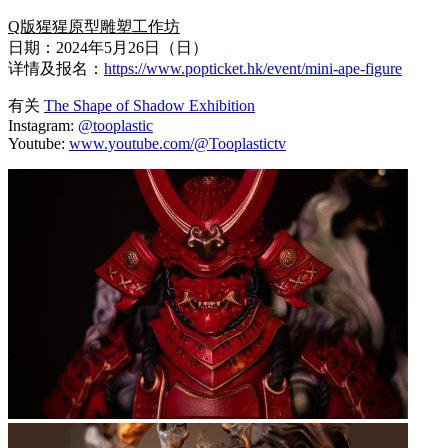
Q版猩猩原型雕塑工作坊
日期：2024年5月26日（日）
详情及报名：
https://www.popticket.hk/event/mini-ape-figure
有关
The Shape of Shadow Exhibition
Instagram:
@tooplastic
Youtube:
www.youtube.com/@Tooplastictv