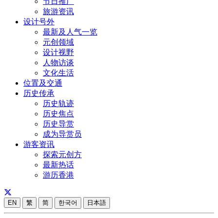
节日推广
旅游资讯
设计号外
最新及人气一览
元创领域
设计视野
人物访谈
文化生活
位置及交通
历史传承
历史轨迹
历史焦点
历史导赏
成为导赏员
游客资讯
探索元创方
最新热话
游历香港
EN
繁
简
한국어
日本語