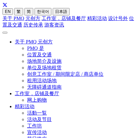
EN
繁
简
한국어
日本語
关于 PMQ 元创方
工作室，店铺及餐厅
精彩活动
设计号外
位
置及交通
历史传承
游客资讯
关于 PMQ 元创方
PMQ 是
位置及交通
场地简介及设施
单位及场地租赁
创意工作室 / 期间限定店 / 商店单位
租用活动场地
无障碍通道指南
工作室，店铺及餐厅
网上购物
精彩活动
活動一覧
活动及节目
工作坊
宣传活动