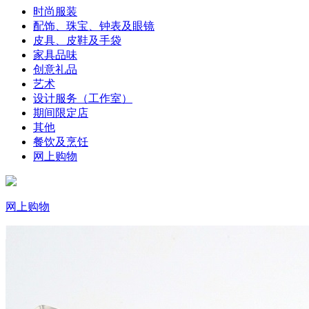
时尚服装
配饰、珠宝、钟表及眼镜
皮具、皮鞋及手袋
家具品味
创意礼品
艺术
设计服务（工作室）
期间限定店
其他
餐饮及烹饪
网上购物
网上购物