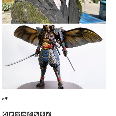
分享
Facebook
Twitter
Sina
Email
WhatsApp
WeChat
Line
Copy