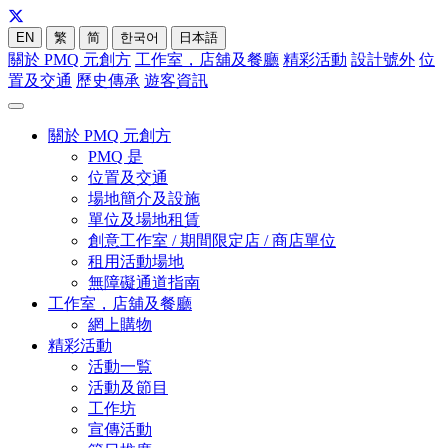
EN
繁
简
한국어
日本語
關於 PMQ 元創方
工作室，店舖及餐廳
精彩活動
設計號外
位
置及交通
歷史傳承
遊客資訊
關於 PMQ 元創方
PMQ 是
位置及交通
場地簡介及設施
單位及場地租賃
創意工作室 / 期間限定店 / 商店單位
租用活動場地
無障礙通道指南
工作室，店舖及餐廳
網上購物
精彩活動
活動一覧
活動及節目
工作坊
宣傳活動