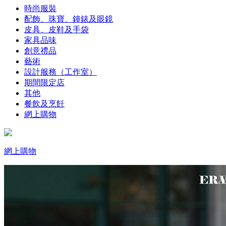
時尚服裝
配飾、珠寶、鐘錶及眼鏡
皮具、皮鞋及手袋
家具品味
創意禮品
藝術
設計服務（工作室）
期間限定店
其他
餐飲及烹飪
網上購物
網上購物