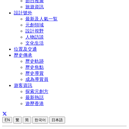
節日推廣
旅遊資訊
設計號外
最新及人氣一覧
元創領域
設計視野
人物訪談
文化生活
位置及交通
歷史傳承
歷史軌跡
歷史焦點
歷史導賞
成為導賞員
遊客資訊
探索元創方
最新熱話
遊歷香港
EN
繁
简
한국어
日本語