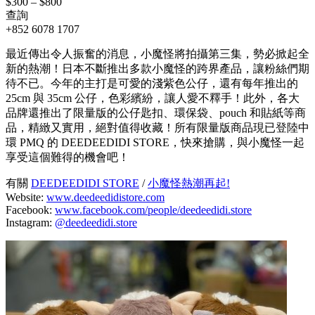
$300 – $800
查詢
+852 6078 1707
最近傳出令人振奮的消息，小魔怪將拍攝第三集，勢必掀起全
新的熱潮！日本不斷推出多款小魔怪的跨界產品，讓粉絲們期
待不已。今年的主打是可愛的淺紫色公仔，還有每年推出的
25cm 與 35cm 公仔，色彩繽紛，讓人愛不釋手！此外，各大
品牌還推出了限量版的公仔匙扣、環保袋、pouch 和貼紙等商
品，精緻又實用，絕對值得收藏！所有限量版商品現已登陸中
環 PMQ 的 DEEDEEDIDI STORE，快來搶購，與小魔怪一起
享受這個難得的機會吧！
有關
DEEDEEDIDI STORE
/
小魔怪熱潮再起!
Website:
www.deedeedidistore.com
Facebook:
www.facebook.com/people/deedeedidi.store
Instagram:
@deedeedidi.store