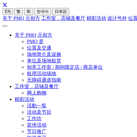
EN
繁
简
한국어
日本語
关于 PMQ 元创方
工作室，店铺及餐厅
精彩活动
设计号外
位
关于 PMQ 元创方
PMQ 是
位置及交通
场地简介及设施
单位及场地租赁
创意工作室 / 期间限定店 / 商店单位
租用活动场地
无障碍通道指南
工作室，店铺及餐厅
网上购物
精彩活动
活動一覧
活动及节目
工作坊
宣传活动
节日推广