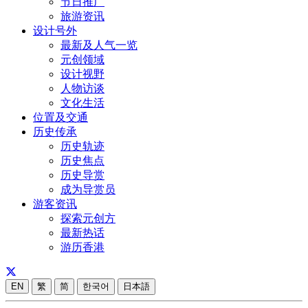
节日推广
旅游资讯
设计号外
最新及人气一览
元创领域
设计视野
人物访谈
文化生活
位置及交通
历史传承
历史轨迹
历史焦点
历史导赏
成为导赏员
游客资讯
探索元创方
最新热话
游历香港
EN
繁
简
한국어
日本語