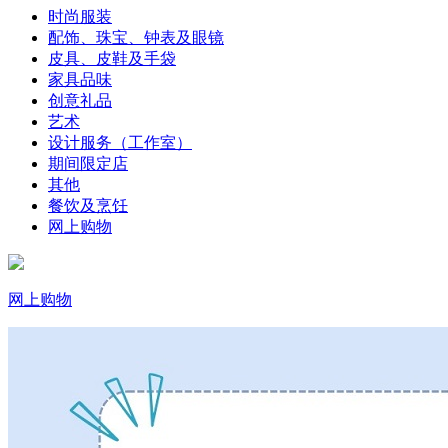
时尚服装
配饰、珠宝、钟表及眼镜
皮具、皮鞋及手袋
家具品味
创意礼品
艺术
设计服务（工作室）
期间限定店
其他
餐饮及烹饪
网上购物
网上购物