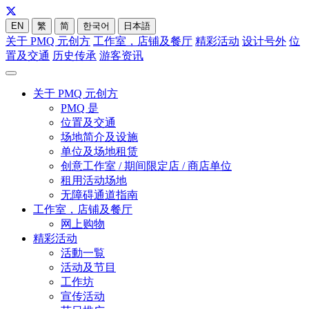
EN
繁
简
한국어
日本語
关于 PMQ 元创方
工作室，店铺及餐厅
精彩活动
设计号外
位
置及交通
历史传承
游客资讯
关于 PMQ 元创方
PMQ 是
位置及交通
场地简介及设施
单位及场地租赁
创意工作室 / 期间限定店 / 商店单位
租用活动场地
无障碍通道指南
工作室，店铺及餐厅
网上购物
精彩活动
活動一覧
活动及节目
工作坊
宣传活动