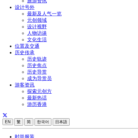
旅游资讯
设计号外
最新及人气一览
元创领域
设计视野
人物访谈
文化生活
位置及交通
历史传承
历史轨迹
历史焦点
历史导赏
成为导赏员
游客资讯
探索元创方
最新热话
游历香港
EN
繁
简
한국어
日本語
时尚服装