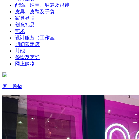
配饰、珠宝、钟表及眼镜
皮具、皮鞋及手袋
家具品味
创意礼品
艺术
设计服务（工作室）
期间限定店
其他
餐饮及烹饪
网上购物
网上购物