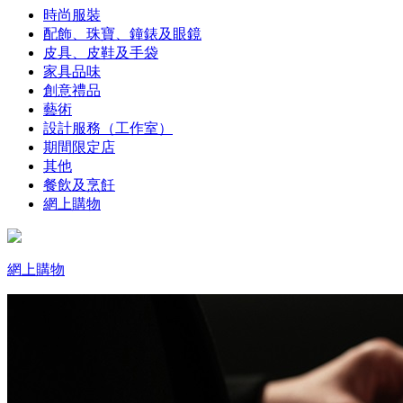
時尚服裝
配飾、珠寶、鐘錶及眼鏡
皮具、皮鞋及手袋
家具品味
創意禮品
藝術
設計服務（工作室）
期間限定店
其他
餐飲及烹飪
網上購物
網上購物