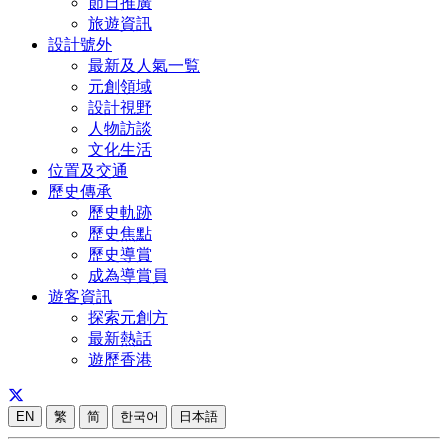
節日推廣
旅遊資訊
設計號外
最新及人氣一覧
元創領域
設計視野
人物訪談
文化生活
位置及交通
歷史傳承
歷史軌跡
歷史焦點
歷史導賞
成為導賞員
遊客資訊
探索元創方
最新熱話
遊歷香港
EN
繁
简
한국어
日本語