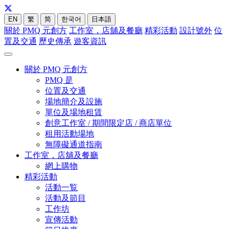
EN
繁
简
한국어
日本語
關於 PMQ 元創方
工作室，店舖及餐廳
精彩活動
設計號外
位
置及交通
歷史傳承
遊客資訊
關於 PMQ 元創方
PMQ 是
位置及交通
場地簡介及設施
單位及場地租賃
創意工作室 / 期間限定店 / 商店單位
租用活動場地
無障礙通道指南
工作室，店舖及餐廳
網上購物
精彩活動
活動一覧
活動及節目
工作坊
宣傳活動