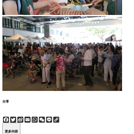
分享
Facebook
Twitter
Sina
Email
WhatsApp
WeChat
Line
Copy
Weibo
Link
更多內容