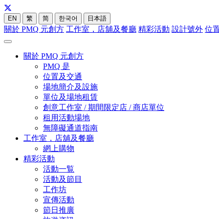
EN
繁
简
한국어
日本語
關於 PMQ 元創方
工作室，店舖及餐廳
精彩活動
設計號外
位
關於 PMQ 元創方
PMQ 是
位置及交通
場地簡介及設施
單位及場地租賃
創意工作室 / 期間限定店 / 商店單位
租用活動場地
無障礙通道指南
工作室，店舖及餐廳
網上購物
精彩活動
活動一覧
活動及節目
工作坊
宣傳活動
節日推廣