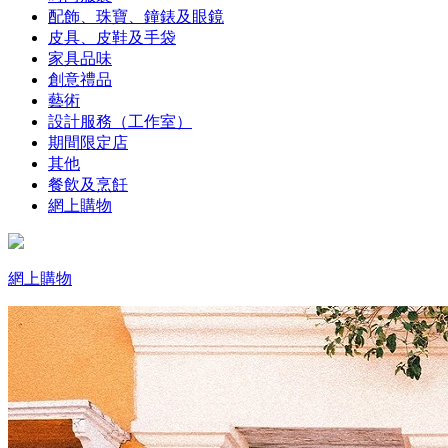
配飾、珠寶、鐘錶及眼鏡
皮具、皮鞋及手袋
家具品味
創意禮品
藝術
設計服務（工作室）
期間限定店
其他
餐飲及烹飪
網上購物
網上購物