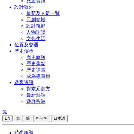
旅遊資訊
設計號外
最新及人氣一覧
元創領域
設計視野
人物訪談
文化生活
位置及交通
歷史傳承
歷史軌跡
歷史焦點
歷史導賞
成為導賞員
遊客資訊
探索元創方
最新熱話
遊歷香港
EN
繁
简
한국어
日本語
時尚服裝