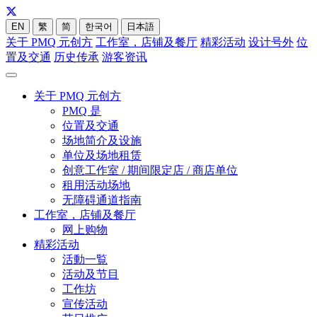
EN
繁
简
한국어
日本語
关于 PMQ 元创方
工作室，店铺及餐厅
精彩活动
设计号外
位
置及交通
历史传承
游客资讯
关于 PMQ 元创方
PMQ 是
位置及交通
场地简介及设施
单位及场地租赁
创意工作室 / 期间限定店 / 商店单位
租用活动场地
无障碍通道指南
工作室，店铺及餐厅
网上购物
精彩活动
活動一覧
活动及节目
工作坊
宣传活动