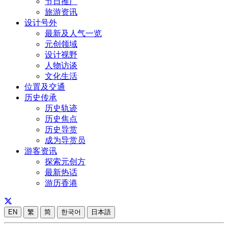
节日推广
旅游资讯
设计号外
最新及人气一览
元创领域
设计视野
人物访谈
文化生活
位置及交通
历史传承
历史轨迹
历史焦点
历史导赏
成为导赏员
游客资讯
探索元创方
最新热话
游历香港
EN
繁
简
한국어
日本語