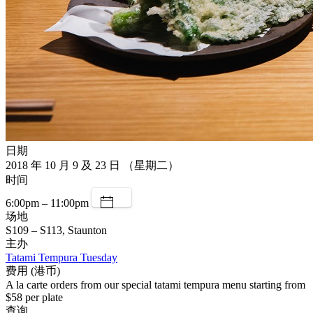
日期
2018 年 10 月 9 及 23 日 （星期二）
时间
6:00pm – 11:00pm
场地
S109 – S113, Staunton
主办
Tatami Tempura Tuesday
费用 (港币)
A la carte orders from our special tatami tempura menu starting from
$58 per plate
查询