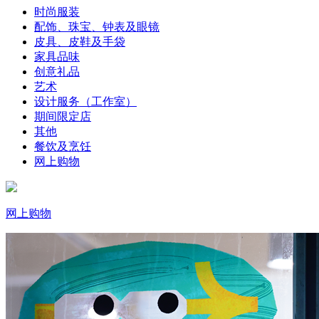
时尚服装
配饰、珠宝、钟表及眼镜
皮具、皮鞋及手袋
家具品味
创意礼品
艺术
设计服务（工作室）
期间限定店
其他
餐饮及烹饪
网上购物
网上购物