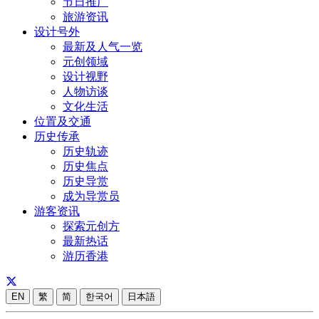
节日推广
旅游资讯
设计号外
最新及人气一览
元创领域
设计视野
人物访谈
文化生活
位置及交通
历史传承
历史轨迹
历史焦点
历史导赏
成为导赏员
游客资讯
探索元创方
最新热话
游历香港
EN
繁
简
한국어
日本語