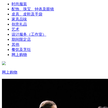
时尚服装
配饰、珠宝、钟表及眼镜
皮具、皮鞋及手袋
家具品味
创意礼品
艺术
设计服务（工作室）
期间限定店
其他
餐饮及烹饪
网上购物
网上购物