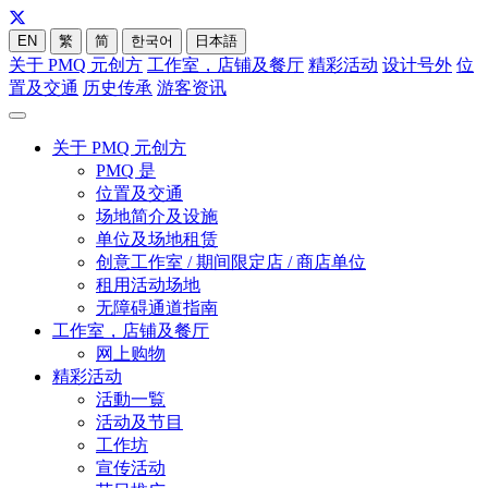
EN
繁
简
한국어
日本語
关于 PMQ 元创方
工作室，店铺及餐厅
精彩活动
设计号外
位
置及交通
历史传承
游客资讯
关于 PMQ 元创方
PMQ 是
位置及交通
场地简介及设施
单位及场地租赁
创意工作室 / 期间限定店 / 商店单位
租用活动场地
无障碍通道指南
工作室，店铺及餐厅
网上购物
精彩活动
活動一覧
活动及节目
工作坊
宣传活动