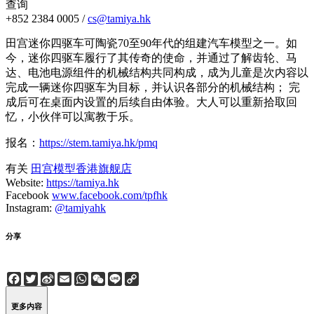
查询
+852 2384 0005 /
cs@tamiya.hk
田宫迷你四驱车可陶瓷70至90年代的组建汽车模型之一。如
今，迷你四驱车履行了其传奇的使命，并通过了解齿轮、马
达、电池电源组件的机械结构共同构成，成为儿童是次内容以
完成一辆迷你四驱车为目标，并认识各部分的机械结构； 完
成后可在桌面内设置的后续自由体验。大人可以重新拾取回
忆，小伙伴可以寓教于乐。
报名：
https://stem.tamiya.hk/pmq
有关
田宫模型香港旗舰店
Website:
https://tamiya.hk
Facebook
www.facebook.com/tpfhk
Instagram:
@tamiyahk
分享
Facebook
Twitter
Sina
Email
WhatsApp
WeChat
Line
Copy
Weibo
Link
更多内容