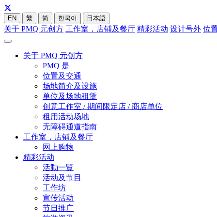
EN
繁
简
한국어
日本語
关于 PMQ 元创方
工作室，店铺及餐厅
精彩活动
设计号外
位
关于 PMQ 元创方
PMQ 是
位置及交通
场地简介及设施
单位及场地租赁
创意工作室 / 期间限定店 / 商店单位
租用活动场地
无障碍通道指南
工作室，店铺及餐厅
网上购物
精彩活动
活動一覧
活动及节目
工作坊
宣传活动
节日推广