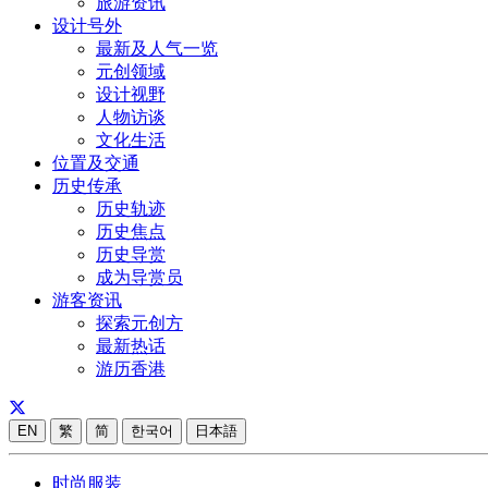
旅游资讯
设计号外
最新及人气一览
元创领域
设计视野
人物访谈
文化生活
位置及交通
历史传承
历史轨迹
历史焦点
历史导赏
成为导赏员
游客资讯
探索元创方
最新热话
游历香港
EN
繁
简
한국어
日本語
时尚服装