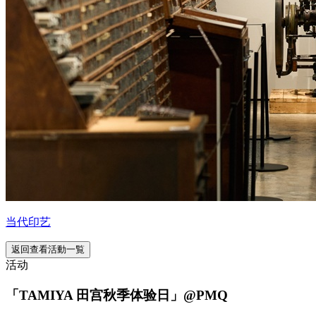
当代印艺
返回查看活動一覧
活动
「TAMIYA 田宫秋季体验日」@PMQ