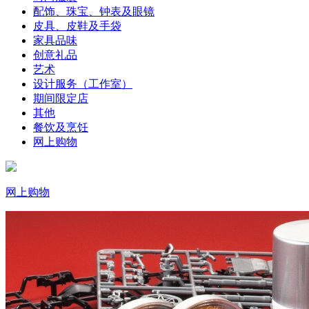
配饰、珠宝、钟表及眼镜
皮具、皮鞋及手袋
家具品味
创意礼品
艺术
设计服务（工作室）
期间限定店
其他
餐饮及烹饪
网上购物
网上购物