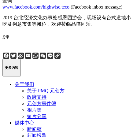
查询
www.facebook.com/highwise.teco
(Facebook inbox message)
2019 台北经济文化办事处感恩园游会，现场设有台式道地小
吃及创意市集等摊位，欢迎莅临品嚐同乐。
分享
Facebook
Twitter
Sina
Email
WhatsApp
WeChat
Line
Copy
Weibo
Link
更多内容
关于我们
关于 PMQ 元创方
政府支持
元创方事件簿
相片集
短片分享
媒体中心
新闻稿
新闻报导