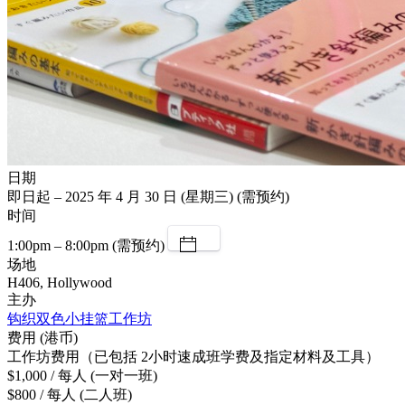
日期
即日起 – 2025 年 4 月 30 日 (星期三) (需预约)
时间
1:00pm – 8:00pm (需预约)
场地
H406, Hollywood
主办
钩织双色小挂篮工作坊
费用 (港币)
工作坊费用（已包括 2小时速成班学费及指定材料及工具）
$1,000 / 每人 (一对一班)
$800 / 每人 (二人班)