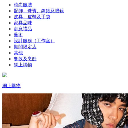
時尚服裝
配飾、珠寶、鐘錶及眼鏡
皮具、皮鞋及手袋
家具品味
創意禮品
藝術
設計服務（工作室）
期間限定店
其他
餐飲及烹飪
網上購物
網上購物