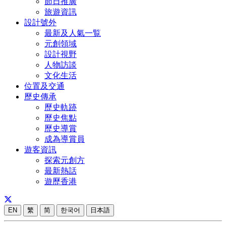
節日推廣
旅遊資訊
設計號外
最新及人氣一覧
元創領域
設計視野
人物訪談
文化生活
位置及交通
歷史傳承
歷史軌跡
歷史焦點
歷史導賞
成為導賞員
遊客資訊
探索元創方
最新熱話
遊歷香港
EN
繁
简
한국어
日本語