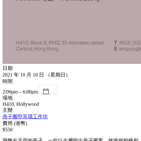
日期
2021 年 10 月 10 日 （星期日）
時間
2:00pm – 6:00pm
場地
H410, Hollywood
主辦
燕子圈型耳環工作坊
費用 (港幣)
$550
飛舞在天空的燕子，一款以金屬鋸出燕子圖案，然後把銅條和