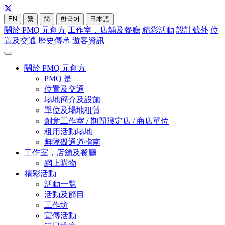
EN
繁
简
한국어
日本語
關於 PMQ 元創方
工作室，店舖及餐廳
精彩活動
設計號外
位
置及交通
歷史傳承
遊客資訊
關於 PMQ 元創方
PMQ 是
位置及交通
場地簡介及設施
單位及場地租賃
創意工作室 / 期間限定店 / 商店單位
租用活動場地
無障礙通道指南
工作室，店舖及餐廳
網上購物
精彩活動
活動一覧
活動及節目
工作坊
宣傳活動