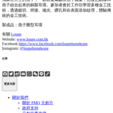
燕子組合起來的銅製耳環。參加者會於工作坊學習多種金工技
術，透過鋸切、焊接、抛光、鑽孔和在表面添加紋理，體驗傳
統的金工技術。
製成品：燕子圈型耳環
有關
Loupe
Website:
www.loupe.com.hk
Facebook
https://www.facebook.com/loupehongkong
Instagram:
@loupehongkong
分享
Facebook
Twitter
Sina
Email
WhatsApp
WeChat
Line
Copy
Weibo
Link
更多內容
關於我們
關於 PMQ 元創方
政府支持