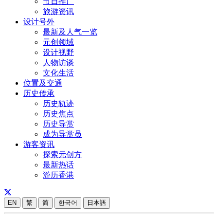
节日推广
旅游资讯
设计号外
最新及人气一览
元创领域
设计视野
人物访谈
文化生活
位置及交通
历史传承
历史轨迹
历史焦点
历史导赏
成为导赏员
游客资讯
探索元创方
最新热话
游历香港
EN
繁
简
한국어
日本語