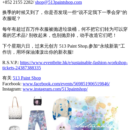
+852 2155 2282/
shop@513paintshop.com
换季的时候又到了，你是否发现一些“说不定我下一季会穿”的
衣服呢？
每年有超过百万件衣服被抛进垃圾桶，何不把它们转为可以穿
着的艺术品? 别收起来，也别抛弃掉，动手改造它们吧！
下个星期六日，过来元创方 513 Paint Shop,参加“永续新装”工
作坊，用环保油漆泼出你的新衣服!
R.S.V.P.:
https://www.eventbrite.hk/e/sustainable-fashion-workshop-
tickets-24387388335
有关
513 Paint Shop
Facebook:
www.facebook.com/events/569851906519846/
Instagram:
www.instagram.com/513paintshop/