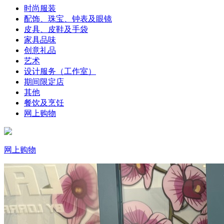
时尚服装
配饰、珠宝、钟表及眼镜
皮具、皮鞋及手袋
家具品味
创意礼品
艺术
设计服务（工作室）
期间限定店
其他
餐饮及烹饪
网上购物
网上购物