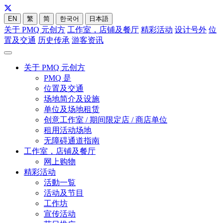
EN
繁
简
한국어
日本語
关于 PMQ 元创方
工作室，店铺及餐厅
精彩活动
设计号外
位
置及交通
历史传承
游客资讯
关于 PMQ 元创方
PMQ 是
位置及交通
场地简介及设施
单位及场地租赁
创意工作室 / 期间限定店 / 商店单位
租用活动场地
无障碍通道指南
工作室，店铺及餐厅
网上购物
精彩活动
活動一覧
活动及节目
工作坊
宣传活动