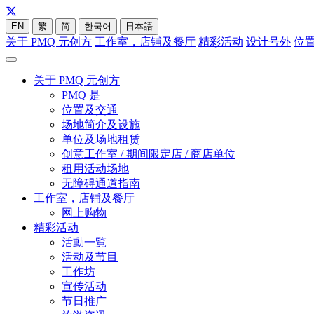
EN
繁
简
한국어
日本語
关于 PMQ 元创方
工作室，店铺及餐厅
精彩活动
设计号外
位
关于 PMQ 元创方
PMQ 是
位置及交通
场地简介及设施
单位及场地租赁
创意工作室 / 期间限定店 / 商店单位
租用活动场地
无障碍通道指南
工作室，店铺及餐厅
网上购物
精彩活动
活動一覧
活动及节目
工作坊
宣传活动
节日推广