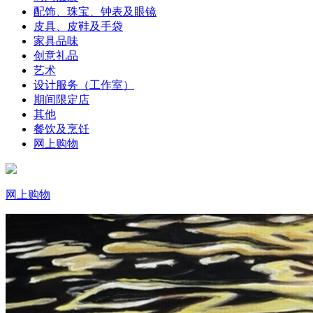
配饰、珠宝、钟表及眼镜
皮具、皮鞋及手袋
家具品味
创意礼品
艺术
设计服务（工作室）
期间限定店
其他
餐饮及烹饪
网上购物
网上购物