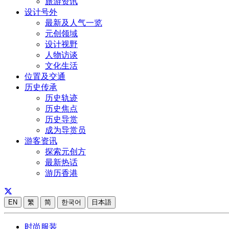
旅游资讯
设计号外
最新及人气一览
元创领域
设计视野
人物访谈
文化生活
位置及交通
历史传承
历史轨迹
历史焦点
历史导赏
成为导赏员
游客资讯
探索元创方
最新热话
游历香港
EN
繁
简
한국어
日本語
时尚服装