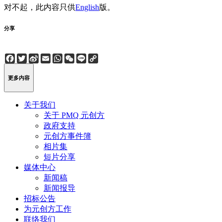
对不起，此内容只供
English
版。
分享
Facebook
Twitter
Sina
Email
WhatsApp
WeChat
Line
Copy
Weibo
Link
更多内容
关于我们
关于 PMQ 元创方
政府支持
元创方事件簿
相片集
短片分享
媒体中心
新闻稿
新闻报导
招标公告
为元创方工作
联络我们