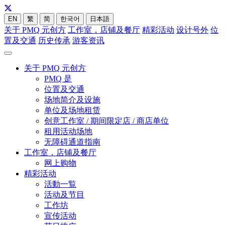
EN
繁
简
한국어
日本語
关于 PMQ 元创方
工作室，店铺及餐厅
精彩活动
设计号外
位
置及交通
历史传承
游客资讯
关于 PMQ 元创方
PMQ 是
位置及交通
场地简介及设施
单位及场地租赁
创意工作室 / 期间限定店 / 商店单位
租用活动场地
无障碍通道指南
工作室，店铺及餐厅
网上购物
精彩活动
活動一覧
活动及节目
工作坊
宣传活动