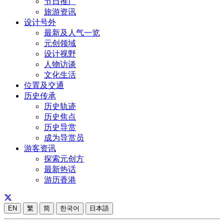
节日推广
旅游资讯
设计号外
最新及人气一览
元创领域
设计视野
人物访谈
文化生活
位置及交通
历史传承
历史轨迹
历史焦点
历史导赏
成为导赏员
游客资讯
探索元创方
最新热话
游历香港
EN
繁
简
한국어
日本語