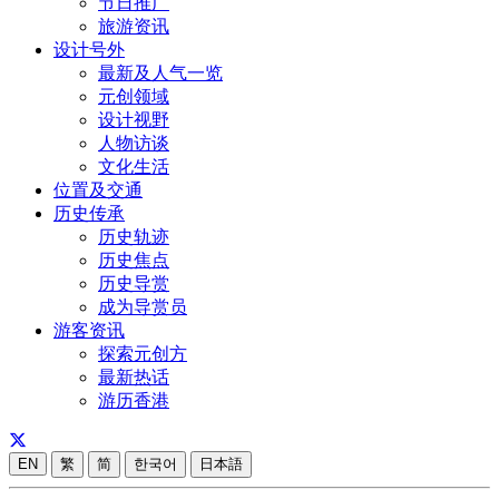
节日推广
旅游资讯
设计号外
最新及人气一览
元创领域
设计视野
人物访谈
文化生活
位置及交通
历史传承
历史轨迹
历史焦点
历史导赏
成为导赏员
游客资讯
探索元创方
最新热话
游历香港
EN
繁
简
한국어
日本語