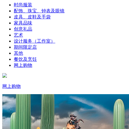
时尚服装
配饰、珠宝、钟表及眼镜
皮具、皮鞋及手袋
家具品味
创意礼品
艺术
设计服务（工作室）
期间限定店
其他
餐饮及烹饪
网上购物
网上购物