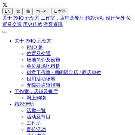
EN
繁
简
한국어
日本語
关于 PMQ 元创方
工作室，店铺及餐厅
精彩活动
设计号外
位
置及交通
历史传承
游客资讯
关于 PMQ 元创方
PMQ 是
位置及交通
场地简介及设施
单位及场地租赁
创意工作室 / 期间限定店 / 商店单位
租用活动场地
无障碍通道指南
工作室，店铺及餐厅
网上购物
精彩活动
活動一覧
活动及节目
工作坊
宣传活动