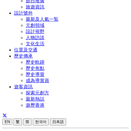
節日推廣
旅遊資訊
設計號外
最新及人氣一覧
元創領域
設計視野
人物訪談
文化生活
位置及交通
歷史傳承
歷史軌跡
歷史焦點
歷史導賞
成為導賞員
遊客資訊
探索元創方
最新熱話
遊歷香港
EN
繁
简
한국어
日本語