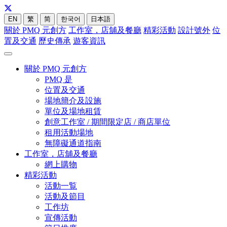
EN
繁
简
한국어
日本語
關於 PMQ 元創方
工作室，店舖及餐廳
精彩活動
設計號外
位
置及交通
歷史傳承
遊客資訊
關於 PMQ 元創方
PMQ 是
位置及交通
場地簡介及設施
單位及場地租賃
創意工作室 / 期間限定店 / 商店單位
租用活動場地
無障礙通道指南
工作室，店舖及餐廳
網上購物
精彩活動
活動一覧
活動及節目
工作坊
宣傳活動