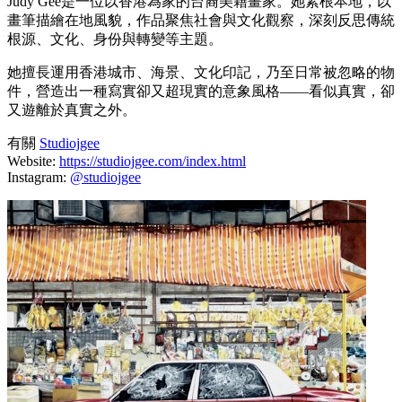
Judy Gee是一位以香港為家的台裔美籍畫家。她紮根本地，以
畫筆描繪在地風貌，作品聚焦社會與文化觀察，深刻反思傳統
根源、文化、身份與轉變等主題。
她擅長運用香港城市、海景、文化印記，乃至日常被忽略的物
件，營造出一種寫實卻又超現實的意象風格——看似真實，卻
又遊離於真實之外。
有關
Studiojgee
Website:
https://studiojgee.com/index.html
Instagram:
@studiojgee