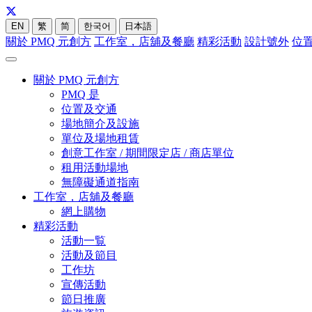
EN
繁
简
한국어
日本語
關於 PMQ 元創方
工作室，店舖及餐廳
精彩活動
設計號外
位
關於 PMQ 元創方
PMQ 是
位置及交通
場地簡介及設施
單位及場地租賃
創意工作室 / 期間限定店 / 商店單位
租用活動場地
無障礙通道指南
工作室，店舖及餐廳
網上購物
精彩活動
活動一覧
活動及節目
工作坊
宣傳活動
節日推廣