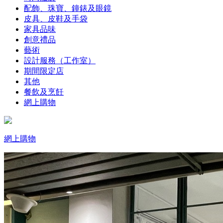
配飾、珠寶、鐘錶及眼鏡
皮具、皮鞋及手袋
家具品味
創意禮品
藝術
設計服務（工作室）
期間限定店
其他
餐飲及烹飪
網上購物
網上購物