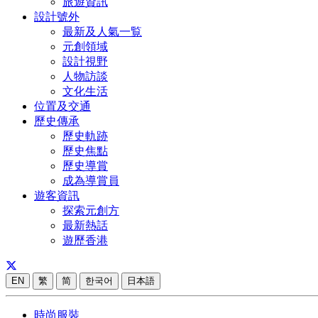
旅遊資訊
設計號外
最新及人氣一覧
元創領域
設計視野
人物訪談
文化生活
位置及交通
歷史傳承
歷史軌跡
歷史焦點
歷史導賞
成為導賞員
遊客資訊
探索元創方
最新熱話
遊歷香港
EN
繁
简
한국어
日本語
時尚服裝