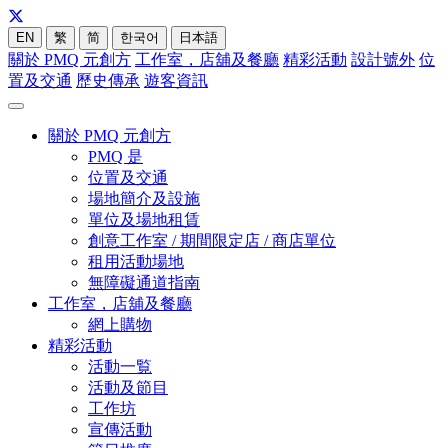
EN
繁
简
한국어
日本語
關於 PMQ 元創方
工作室，店舖及餐廳
精彩活動
設計號外
位
置及交通
歷史傳承
遊客資訊
關於 PMQ 元創方
PMQ 是
位置及交通
場地簡介及設施
單位及場地租賃
創意工作室 / 期間限定店 / 商店單位
租用活動場地
無障礙通道指南
工作室，店舖及餐廳
網上購物
精彩活動
活動一覧
活動及節目
工作坊
宣傳活動