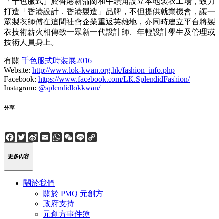
「千色服式」於香港新蒲崗和牛頭角設立本地製衣工場，致力
打造「香港設計．香港製造」品牌，不但提供就業機會，讓一
眾製衣師傅在這間社會企業重返英雄地，亦同時建立平台將製
衣技術薪火相傳致一眾新一代設計師、年輕設計學生及管理或
技術人員身上。
有關
千色服式時裝展2016
Website:
http://www.lok-kwan.org.hk/fashion_info.php
Facebook:
https://www.facebook.com/LK.SplendidFashion/
Instagram:
@splendidlokkwan/
分享
Facebook
Twitter
Sina
Email
WhatsApp
WeChat
Line
Copy
Weibo
Link
更多內容
關於我們
關於 PMQ 元創方
政府支持
元創方事件簿