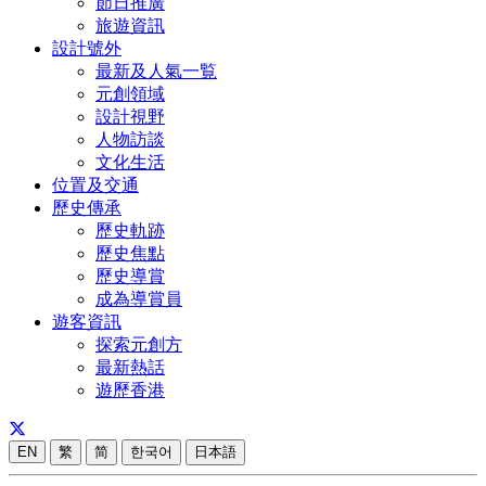
節日推廣
旅遊資訊
設計號外
最新及人氣一覧
元創領域
設計視野
人物訪談
文化生活
位置及交通
歷史傳承
歷史軌跡
歷史焦點
歷史導賞
成為導賞員
遊客資訊
探索元創方
最新熱話
遊歷香港
EN
繁
简
한국어
日本語