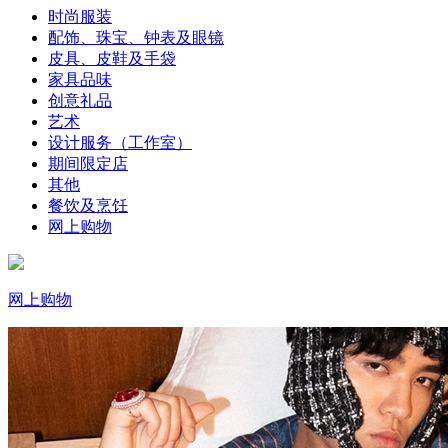
时尚服装
配饰、珠宝、钟表及眼镜
皮具、皮鞋及手袋
家具品味
创意礼品
艺术
设计服务（工作室）
期间限定店
其他
餐饮及烹饪
网上购物
网上购物