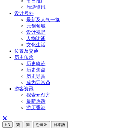
节日推广
旅游资讯
设计号外
最新及人气一览
元创领域
设计视野
人物访谈
文化生活
位置及交通
历史传承
历史轨迹
历史焦点
历史导赏
成为导赏员
游客资讯
探索元创方
最新热话
游历香港
EN
繁
简
한국어
日本語