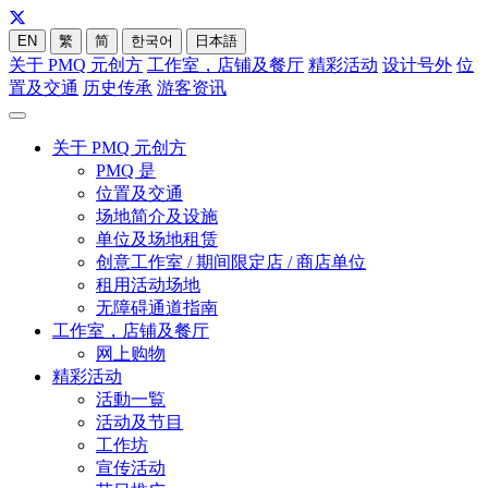
EN
繁
简
한국어
日本語
关于 PMQ 元创方
工作室，店铺及餐厅
精彩活动
设计号外
位
置及交通
历史传承
游客资讯
关于 PMQ 元创方
PMQ 是
位置及交通
场地简介及设施
单位及场地租赁
创意工作室 / 期间限定店 / 商店单位
租用活动场地
无障碍通道指南
工作室，店铺及餐厅
网上购物
精彩活动
活動一覧
活动及节目
工作坊
宣传活动