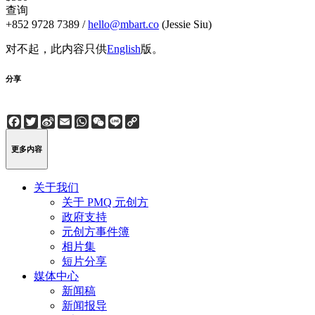
查询
+852 9728 7389 /
hello@mbart.co
(Jessie Siu)
对不起，此内容只供
English
版。
分享
Facebook
Twitter
Sina
Email
WhatsApp
WeChat
Line
Copy
Weibo
Link
更多内容
关于我们
关于 PMQ 元创方
政府支持
元创方事件簿
相片集
短片分享
媒体中心
新闻稿
新闻报导