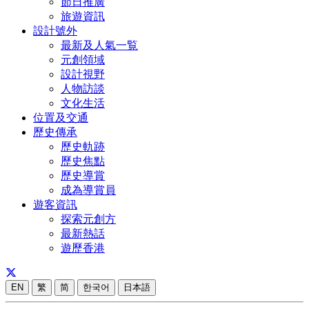
節日推廣
旅遊資訊
設計號外
最新及人氣一覧
元創領域
設計視野
人物訪談
文化生活
位置及交通
歷史傳承
歷史軌跡
歷史焦點
歷史導賞
成為導賞員
遊客資訊
探索元創方
最新熱話
遊歷香港
EN
繁
简
한국어
日本語