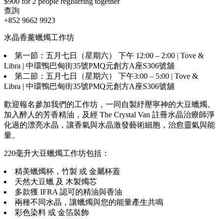
$900 for 2 people registering together
查詢
+852 9662 9923
水晶香薰蠟燭工作坊
第一節：五月七日（星期六） 下午 12:00 – 2:00 | Tove &
Libra | 中環鴨巴甸街35號PMQ元創方A座S306號舖
第二節：五月七日（星期六） 下午3:00 – 5:00 | Tove &
Libra | 中環鴨巴甸街35號PMQ元創方A座S306號舖
歡迎報名參加我們的工作坊，一同自製紓壓寧神的大豆蠟燭。
加入醉人的芳香精油，及經 The Crystal Van 註冊水晶治療師淨
化過的漂亮水晶，讓香氣與水晶激發藝術細胞，治愈靈氣與能
量。
220毫升大豆蠟燭工作坊包括：
精美蠟燭杯，竹製 或 金屬杯蓋
天然大豆蠟 及 木製燭芯
多款獲 IFRA 認可的精油與香油
兩種不同水晶，讓蠟燭與您的能量產生共鳴
彩色染料 或 金箔裝飾