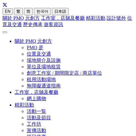
EN
繁
简
한국어
日本語
關於 PMQ 元創方
工作室，店舖及餐廳
精彩活動
設計號外
位
置及交通
歷史傳承
遊客資訊
關於 PMQ 元創方
PMQ 是
位置及交通
場地簡介及設施
單位及場地租賃
創意工作室 / 期間限定店 / 商店單位
租用活動場地
無障礙通道指南
工作室，店舖及餐廳
網上購物
精彩活動
活動一覧
活動及節目
工作坊
宣傳活動