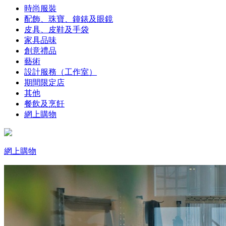
時尚服裝
配飾、珠寶、鐘錶及眼鏡
皮具、皮鞋及手袋
家具品味
創意禮品
藝術
設計服務（工作室）
期間限定店
其他
餐飲及烹飪
網上購物
網上購物