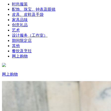
时尚服装
配饰、珠宝、钟表及眼镜
皮具、皮鞋及手袋
家具品味
创意礼品
艺术
设计服务（工作室）
期间限定店
其他
餐饮及烹饪
网上购物
网上购物