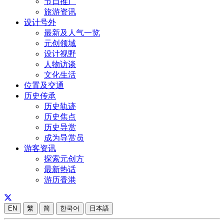
节日推广
旅游资讯
设计号外
最新及人气一览
元创领域
设计视野
人物访谈
文化生活
位置及交通
历史传承
历史轨迹
历史焦点
历史导赏
成为导赏员
游客资讯
探索元创方
最新热话
游历香港
EN
繁
简
한국어
日本語