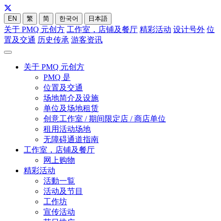
EN
繁
简
한국어
日本語
关于 PMQ 元创方
工作室，店铺及餐厅
精彩活动
设计号外
位
置及交通
历史传承
游客资讯
关于 PMQ 元创方
PMQ 是
位置及交通
场地简介及设施
单位及场地租赁
创意工作室 / 期间限定店 / 商店单位
租用活动场地
无障碍通道指南
工作室，店铺及餐厅
网上购物
精彩活动
活動一覧
活动及节目
工作坊
宣传活动