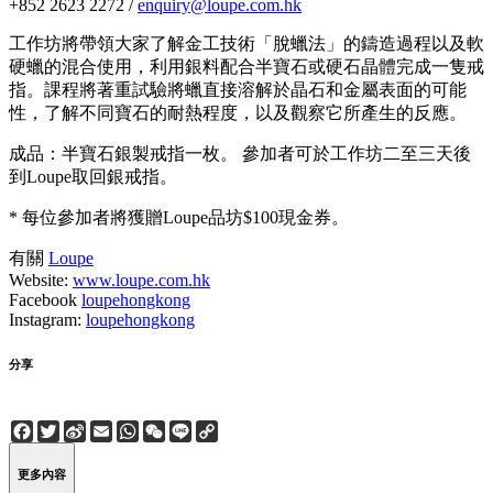
+852 2623 2272 /
enquiry@loupe.com.hk
工作坊將帶領大家了解金工技術「脫蠟法」的鑄造過程以及軟
硬蠟的混合使用，利用銀料配合半寶石或硬石晶體完成一隻戒
指。課程將著重試驗將蠟直接溶解於晶石和金屬表面的可能
性，了解不同寶石的耐熱程度，以及觀察它所產生的反應。
成品：半寶石銀製戒指一枚。 參加者可於工作坊二至三天後
到Loupe取回銀戒指。
* 每位參加者將獲贈Loupe品坊$100現金券。
有關
Loupe
Website:
www.loupe.com.hk
Facebook
loupehongkong
Instagram:
loupehongkong
分享
Facebook
Twitter
Sina
Email
WhatsApp
WeChat
Line
Copy
Weibo
Link
更多內容