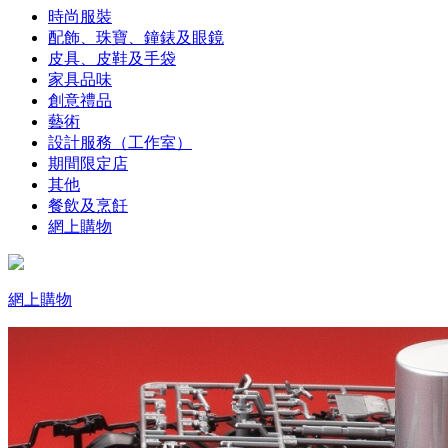
時尚服裝
配飾、珠寶、鐘錶及眼鏡
皮具、皮鞋及手袋
家具品味
創意禮品
藝術
設計服務（工作室）
期間限定店
其他
餐飲及烹飪
網上購物
網上購物