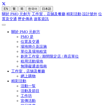
EN
繁
简
한국어
日本語
關於 PMQ 元創方
工作室，店舖及餐廳
精彩活動
設計號外
位
置及交通
歷史傳承
遊客資訊
關於 PMQ 元創方
PMQ 是
位置及交通
場地簡介及設施
單位及場地租賃
創意工作室 / 期間限定店 / 商店單位
租用活動場地
無障礙通道指南
工作室，店舖及餐廳
網上購物
精彩活動
活動一覧
活動及節目
工作坊
宣傳活動