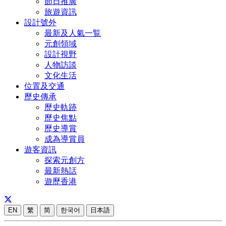
節日推廣
旅遊資訊
設計號外
最新及人氣一覧
元創領域
設計視野
人物訪談
文化生活
位置及交通
歷史傳承
歷史軌跡
歷史焦點
歷史導賞
成為導賞員
遊客資訊
探索元創方
最新熱話
遊歷香港
EN
繁
简
한국어
日本語