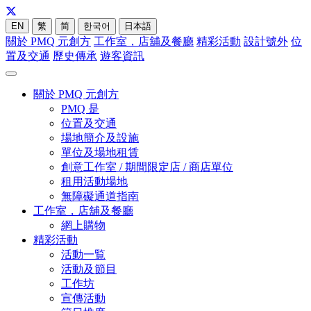
EN
繁
简
한국어
日本語
關於 PMQ 元創方
工作室，店舖及餐廳
精彩活動
設計號外
位
置及交通
歷史傳承
遊客資訊
關於 PMQ 元創方
PMQ 是
位置及交通
場地簡介及設施
單位及場地租賃
創意工作室 / 期間限定店 / 商店單位
租用活動場地
無障礙通道指南
工作室，店舖及餐廳
網上購物
精彩活動
活動一覧
活動及節目
工作坊
宣傳活動