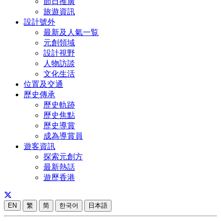
節日推廣
旅遊資訊
設計號外
最新及人氣一覧
元創領域
設計視野
人物訪談
文化生活
位置及交通
歷史傳承
歷史軌跡
歷史焦點
歷史導賞
成為導賞員
遊客資訊
探索元創方
最新熱話
遊歷香港
EN
繁
简
한국어
日本語