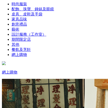
時尚服裝
配飾、珠寶、鐘錶及眼鏡
皮具、皮鞋及手袋
家具品味
創意禮品
藝術
設計服務（工作室）
期間限定店
其他
餐飲及烹飪
網上購物
網上購物