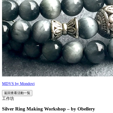
MDVS by Mondovi
返回查看活動一覧
工作坊
Silver Ring Making Workshop – by Obellery