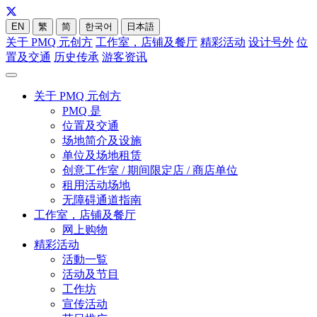
EN
繁
简
한국어
日本語
关于 PMQ 元创方
工作室，店铺及餐厅
精彩活动
设计号外
位
置及交通
历史传承
游客资讯
关于 PMQ 元创方
PMQ 是
位置及交通
场地简介及设施
单位及场地租赁
创意工作室 / 期间限定店 / 商店单位
租用活动场地
无障碍通道指南
工作室，店铺及餐厅
网上购物
精彩活动
活動一覧
活动及节目
工作坊
宣传活动