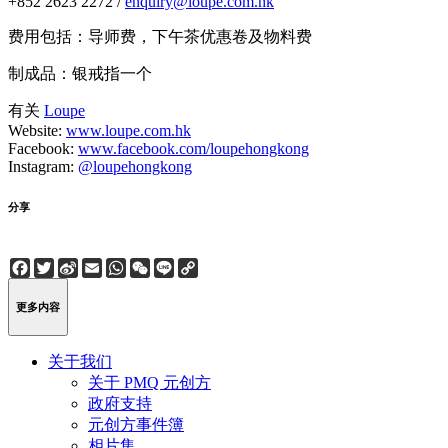
+852 2623 2272 /
enquiry@loupe.com.hk
费用包括：导师费，下午茶优惠卷及物料费
制成品：银戒指一个
有关
Loupe
Website:
www.loupe.com.hk
Facebook:
www.facebook.com/loupehongkong
Instagram:
@loupehongkong
分享
Facebook
Twitter
Sina
Email
WhatsApp
WeChat
Line
Copy
Weibo
Link
更多内容
关于我们
关于 PMQ 元创方
政府支持
元创方事件簿
相片集