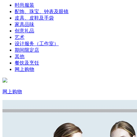
时尚服装
配饰、珠宝、钟表及眼镜
皮具、皮鞋及手袋
家具品味
创意礼品
艺术
设计服务（工作室）
期间限定店
其他
餐饮及烹饪
网上购物
网上购物