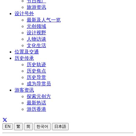
节日推广
旅游资讯
设计号外
最新及人气一览
元创领域
设计视野
人物访谈
文化生活
位置及交通
历史传承
历史轨迹
历史焦点
历史导赏
成为导赏员
游客资讯
探索元创方
最新热话
游历香港
EN
繁
简
한국어
日本語