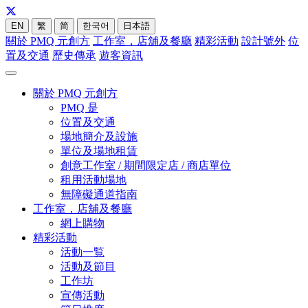
EN
繁
简
한국어
日本語
關於 PMQ 元創方
工作室，店舖及餐廳
精彩活動
設計號外
位
置及交通
歷史傳承
遊客資訊
關於 PMQ 元創方
PMQ 是
位置及交通
場地簡介及設施
單位及場地租賃
創意工作室 / 期間限定店 / 商店單位
租用活動場地
無障礙通道指南
工作室，店舖及餐廳
網上購物
精彩活動
活動一覧
活動及節目
工作坊
宣傳活動