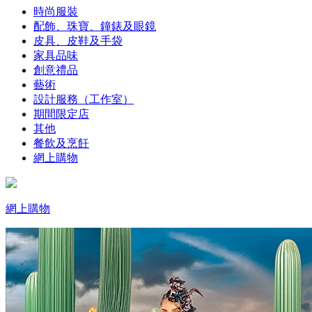
時尚服裝
配飾、珠寶、鐘錶及眼鏡
皮具、皮鞋及手袋
家具品味
創意禮品
藝術
設計服務（工作室）
期間限定店
其他
餐飲及烹飪
網上購物
網上購物