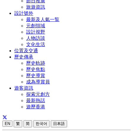
節日推廣
旅遊資訊
設計號外
最新及人氣一覧
元創領域
設計視野
人物訪談
文化生活
位置及交通
歷史傳承
歷史軌跡
歷史焦點
歷史導賞
成為導賞員
遊客資訊
探索元創方
最新熱話
遊歷香港
EN
繁
简
한국어
日本語