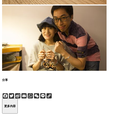
分享
Facebook
Twitter
Sina
Email
WhatsApp
WeChat
Line
Copy
Weibo
Link
更多內容