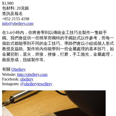
$1,980
包材料: 20克銀
查詢及報名
+852 2155 4198
info@obellery.com
在3-4小時內，你將會學到以傳統金工技巧去製作一隻銀手
鐲。我們會提供一些簡單而獨特的手鐲款式以作參考，而每一
個款式都能學到不同的金工技巧。導師們會以小組或個人形式
教授及協助。製作班內你能學到一些金屬處理的基本技巧，如
金屬切割，退火，焊接，挫修，打磨，手工抛光，金屬處理，
曲面形成，扭線製作等。
有關
Obellery
Website:
http://obellery.com
Facebook:
obellery
Instagram:
@obelleryjewellery