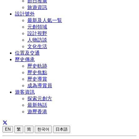
節日推廣
旅遊資訊
設計號外
最新及人氣一覧
元創領域
設計視野
人物訪談
文化生活
位置及交通
歷史傳承
歷史軌跡
歷史焦點
歷史導賞
成為導賞員
遊客資訊
探索元創方
最新熱話
遊歷香港
EN
繁
简
한국어
日本語