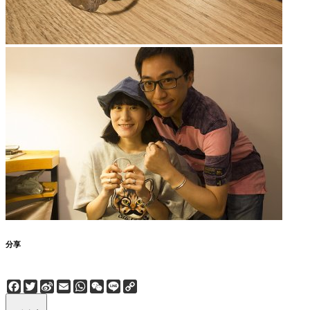
分享
Facebook
Twitter
Sina
Email
WhatsApp
WeChat
Line
Copy
Weibo
Link