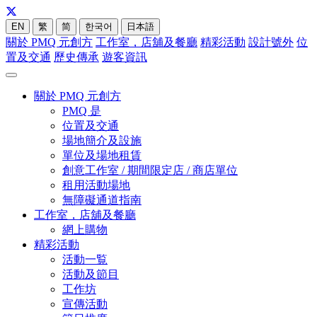
EN
繁
简
한국어
日本語
關於 PMQ 元創方
工作室，店舖及餐廳
精彩活動
設計號外
位
置及交通
歷史傳承
遊客資訊
關於 PMQ 元創方
PMQ 是
位置及交通
場地簡介及設施
單位及場地租賃
創意工作室 / 期間限定店 / 商店單位
租用活動場地
無障礙通道指南
工作室，店舖及餐廳
網上購物
精彩活動
活動一覧
活動及節目
工作坊
宣傳活動