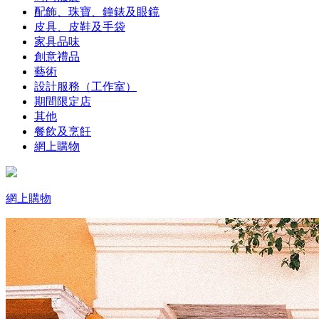
配飾、珠寶、鐘錶及眼鏡
皮具、皮鞋及手袋
家具品味
創意禮品
藝術
設計服務（工作室）
期間限定店
其他
餐飲及烹飪
網上購物
網上購物