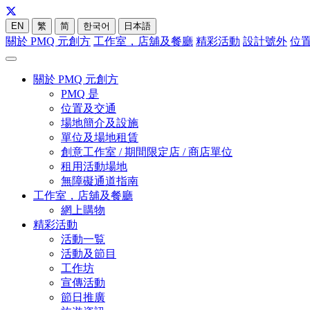
EN
繁
简
한국어
日本語
關於 PMQ 元創方
工作室，店舖及餐廳
精彩活動
設計號外
位
關於 PMQ 元創方
PMQ 是
位置及交通
場地簡介及設施
單位及場地租賃
創意工作室 / 期間限定店 / 商店單位
租用活動場地
無障礙通道指南
工作室，店舖及餐廳
網上購物
精彩活動
活動一覧
活動及節目
工作坊
宣傳活動
節日推廣