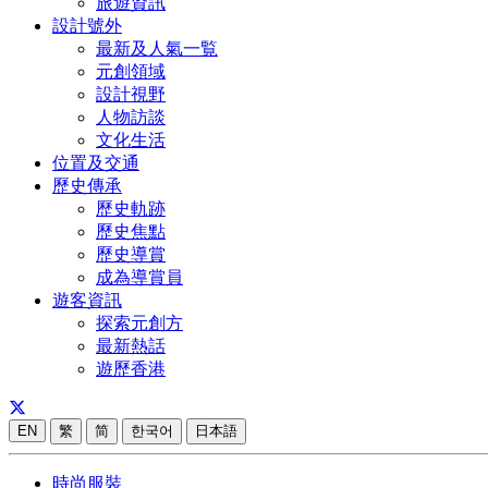
旅遊資訊
設計號外
最新及人氣一覧
元創領域
設計視野
人物訪談
文化生活
位置及交通
歷史傳承
歷史軌跡
歷史焦點
歷史導賞
成為導賞員
遊客資訊
探索元創方
最新熱話
遊歷香港
EN
繁
简
한국어
日本語
時尚服裝