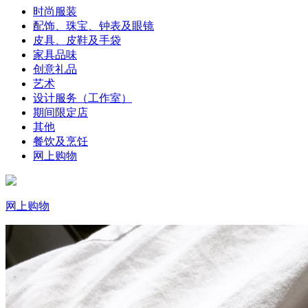
时尚服装
配饰、珠宝、钟表及眼镜
皮具、皮鞋及手袋
家具品味
创意礼品
艺术
设计服务（工作室）
期间限定店
其他
餐饮及烹饪
网上购物
网上购物