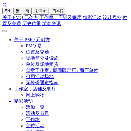
EN
繁
简
한국어
日本語
关于 PMQ 元创方
工作室，店铺及餐厅
精彩活动
设计号外
位
置及交通
历史传承
游客资讯
关于 PMQ 元创方
PMQ 是
位置及交通
场地简介及设施
单位及场地租赁
创意工作室 / 期间限定店 / 商店单位
租用活动场地
无障碍通道指南
工作室，店铺及餐厅
网上购物
精彩活动
活動一覧
活动及节目
工作坊
宣传活动