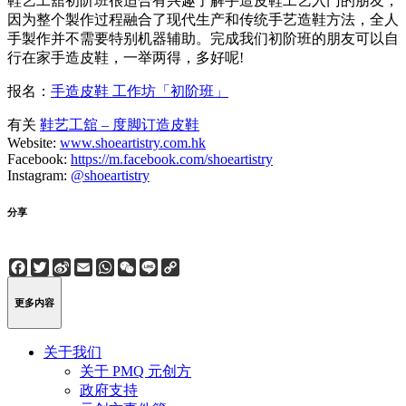
鞋艺工舘初阶班很适合有兴趣了解手造皮鞋工艺入门的朋友，
因为整个製作过程融合了现代生产和传统手艺造鞋方法，全人
手製作并不需要特别机器辅助。完成我们初阶班的朋友可以自
行在家手造皮鞋，一举两得，多好呢!
报名：
手造皮鞋 工作坊「初阶班」
有关
鞋艺工舘 – 度脚订造皮鞋
Website:
www.shoeartistry.com.hk
Facebook:
https://m.facebook.com/shoeartistry
Instagram:
@shoeartistry
分享
Facebook
Twitter
Sina
Email
WhatsApp
WeChat
Line
Copy
Weibo
Link
更多内容
关于我们
关于 PMQ 元创方
政府支持