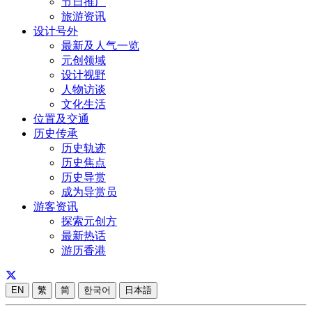
节日推广
旅游资讯
设计号外
最新及人气一览
元创领域
设计视野
人物访谈
文化生活
位置及交通
历史传承
历史轨迹
历史焦点
历史导赏
成为导赏员
游客资讯
探索元创方
最新热话
游历香港
EN
繁
简
한국어
日本語